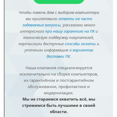
Чтобы помочь Вам с выбором компьютера
мы приготовили
ответы на часто
задаваемые вопросы
, рассказали много
интересного
про нашу гарантию на ПК
и
техническую поддержку покупателей,
перечислили доступные
способы оплаты
и
уточнили информацию
о вариантах
доставки ПК
.
Наша компания специализируется
исключительно на сборке компьютеров,
их гарантийном и постгарантийном
обслуживании, профилактике и
модернизации.
Мы не стараемся охватить всё, мы
стремимся быть лучшими в своей
области.