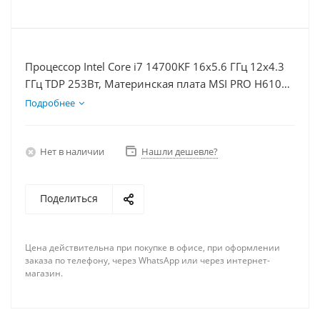
Процессор Intel Core i7 14700KF 16x5.6 ГГц 12x4.3
ГГц TDP 253Вт, Материнская плата MSI PRO H610M-
E, Видеокарта RTX 5060 8Гб, Память DDR4 64Gb,
Подробнее
Диски SSD 500Гб + HDD 2Тб, БП 600Вт
Нет в наличии
Нашли дешевле?
Поделиться
Цена действительна при покупке в офисе, при оформлении
заказа по телефону, через WhatsApp или через интернет-
магазин.