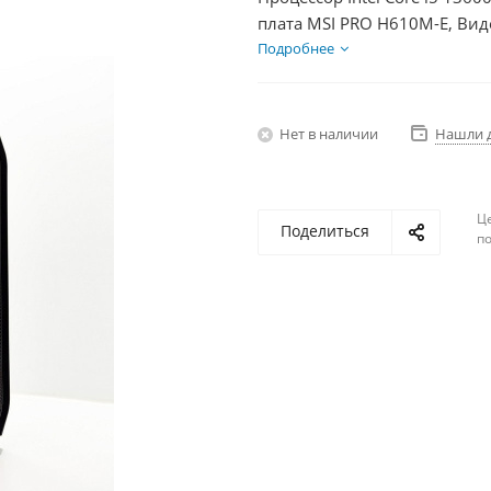
плата MSI PRO H610M-E, Вид
SSD 500Гб + HDD 2Тб, БП 60
Подробнее
Нет в наличии
Нашли 
Ц
Поделиться
по