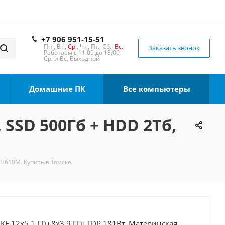
+7 906 951-15-51
Пн., Вт.,
Ср.
, Чт., Пт., Сб.,
Вс.
Заказать звонок
Работаем с 11:00 до 18:00
Ср. и Вс. Выходной
Домашние ПК
Все компьютеры
 SSD 500Гб + HDD 2Тб,
 H610M. Купить в Томске
0KF 12x5.1 ГГц 8x3.9 ГГц TDP 181Вт, Материнская