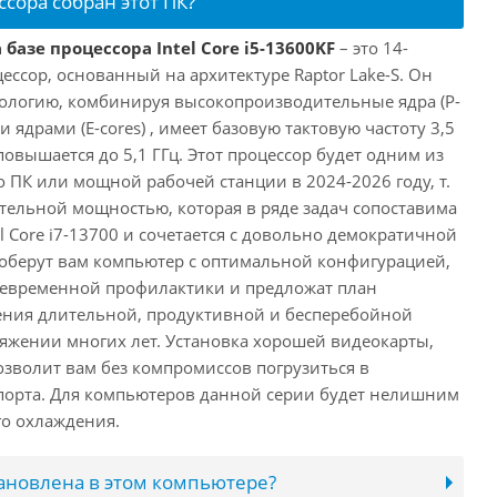
ссора собран этот ПК?
базе процессора Intel Core i5-13600KF
– это 14-
ссор, основанный на архитектуре Raptor Lake-S. Он
ологию, комбинируя высокопроизводительные ядра (P-
 ядрами (E-cores) , имеет базовую тактовую частоту 3,5
повышается до 5,1 ГГц. Этот процессор будет одним из
 ПК или мощной рабочей станции в 2024-2026 году, т.
ельной мощностью, которая в ряде задач сопоставима
l Core i7-13700 и сочетается с довольно демократичной
оберут вам компьютер с оптимальной конфигурацией,
оевременной профилактики и предложат план
ения длительной, продуктивной и бесперебойной
яжении многих лет. Установка хорошей видеокарты,
озволит вам без компромиссов погрузиться в
порта. Для компьютеров данной серии будет нелишним
го охлаждения.
тановлена в этом компьютере?