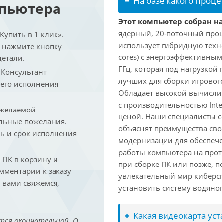
На базе какого проце
мпьютера
Этот компьютер собран на 
ядерный, 20-поточный проце
упить в 1 клик».
использует гибридную техн
и нажмите кнопку
cores) с энергоэффективными
детали.
ГГц, которая под нагрузкой 
. Консультант
лучших для сборки игрового
 его исполнения
Обладает высокой вычислит
с производительностью Inte
 желаемой
ценой. Наши специалисты с
льные пожелания.
объяснят преимущества св
ть и срок исполнения
модернизации для обеспеч
работы компьютера на прот
ПК в корзину и
при сборке ПК или позже, п
омментарии к заказу
увлекательный мир киберс
 вами свяжемся,
установить систему водяно
Какая видеокарта ус
тся окончательной. О