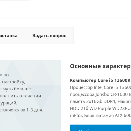
оставка
Задать вопрос
Основные характе
в по
Компьютер Core i5 13600KF
, настройку,
Процессор Intel Core i5 136
ит чуть больше
процессора Jonsbo CR-1000
ыполнить в течении
память 2x16Gb DDR4, Накоп
гураций,
HDD 2Тб WD Purple WD23PURZ
вляется за 1-3 дня.
mP55, Блок питания ATX 600