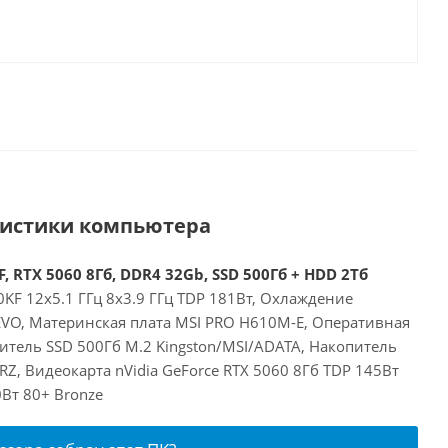
ристики компьютера
, RTX 5060 8Гб, DDR4 32Gb, SSD 500Гб + HDD 2Тб
00KF 12x5.1 ГГц 8x3.9 ГГц TDP 181Вт, Охлаждение
 EVO, Материнская плата MSI PRO H610M-E, Оперативная
итель SSD 500Гб M.2 Kingston/MSI/ADATA, Накопитель
, Видеокарта nVidia GeForce RTX 5060 8Гб TDP 145Вт
Вт 80+ Bronze