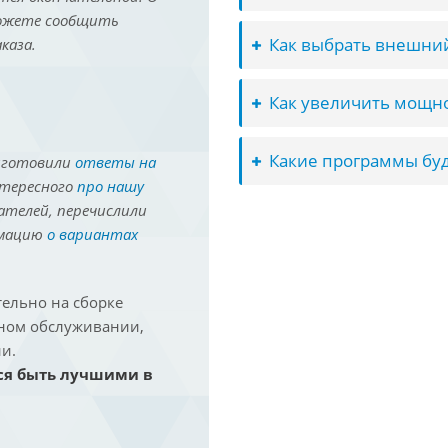
можете сообщить
Как выбрать внешний
каза.
Как увеличить мощно
Какие программы буд
иготовили
ответы на
нтересного
про нашу
ателей, перечислили
рмацию
о вариантах
ельно на сборке
йном обслуживании,
и.
ся быть лучшими в