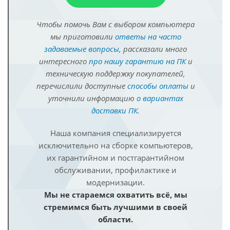
Чтобы помочь Вам с выбором компьютера
мы приготовили
ответы на часто
задаваемые вопросы
, рассказали много
интересного
про нашу гарантию на ПК
и
техническую поддержку покупателей,
перечислили доступные
способы оплаты
и
уточнили информацию
о вариантах
доставки ПК
.
Наша компания специализируется
исключительно на сборке компьютеров,
их гарантийном и постгарантийном
обслуживании, профилактике и
модернизации.
Мы не стараемся охватить всё, мы
стремимся быть лучшими в своей
области.