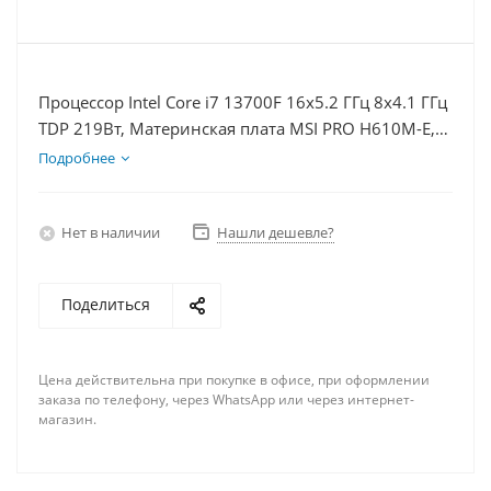
Процессор Intel Core i7 13700F 16x5.2 ГГц 8x4.1 ГГц
TDP 219Вт, Материнская плата MSI PRO H610M-E,
Видеокарта RTX 5060 8Гб, Память DDR4 32Gb,
Подробнее
Диски SSD 500Гб + HDD 1Тб, БП 600Вт
Нет в наличии
Нашли дешевле?
Поделиться
Цена действительна при покупке в офисе, при оформлении
заказа по телефону, через WhatsApp или через интернет-
магазин.