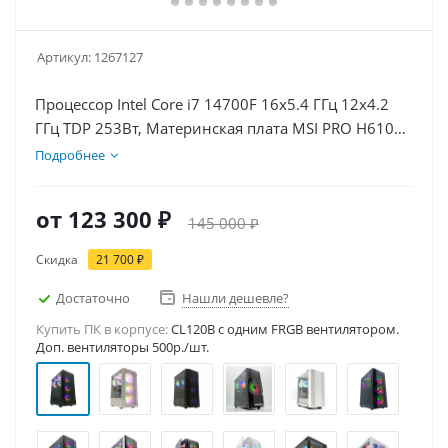
Артикул:
1267127
Процессор Intel Core i7 14700F 16x5.4 ГГц 12x4.2
ГГц TDP 253Вт, Материнская плата MSI PRO H610M-
E, Видеокарта RTX 5060 8Гб, Память DDR4 32Gb,
Подробнее
Диски SSD 500Гб, БП 600Вт
от
123 300 ₽
145 000 ₽
Скидка
21 700 ₽
Достаточно
Нашли дешевле?
Купить ПК в корпусе:
CL120B c одним FRGB вентилятором.
Доп. вентиляторы 500р./шт.