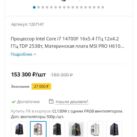
Артикул:
1267147
Процессор Intel Core i7 14700F 16x5.4 ГГц 12x4.2
ГГц TDP 253Вт, Материнская плата MSI PRO H610M-
E, Видеокарта RTX 5060Ti 16Гб, Память
Подробнее
DDR4 16Gb, Диски SSD 1000Гб + HDD 2Тб, БП
600Вт
153 300
₽
/шт
180 300
₽
Экономия
27 000
₽
Достаточно
Нашли дешевле?
Купить ПК в корпусе:
CL130W c одним FRGB вентилятором.
Доп. вентиляторы 500р./шт.