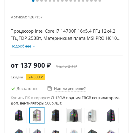
Артикул:
1267157
Процессор Intel Core i7 14700F 16x5.4 ГГц 12x4.2
ГГц TDP 253Вт, Материнская плата MSI PRO H610M-
E, Видеокарта RTX 5060Ti 16Гб, Память
Подробнее
DDR4 16Gb, Диски SSD 1000Гб, БП 600Вт
от
137 900 ₽
162 200 ₽
Скидка
24 300 ₽
Достаточно
Нашли дешевле?
Купить ПК в корпусе:
CL130W c одним FRGB вентилятором.
Доп. вентиляторы 500р./шт.