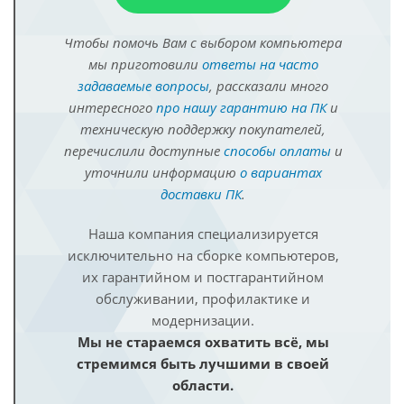
Чтобы помочь Вам с выбором компьютера
мы приготовили
ответы на часто
задаваемые вопросы
, рассказали много
интересного
про нашу гарантию на ПК
и
техническую поддержку покупателей,
перечислили доступные
способы оплаты
и
уточнили информацию
о вариантах
доставки ПК
.
Наша компания специализируется
исключительно на сборке компьютеров,
их гарантийном и постгарантийном
обслуживании, профилактике и
модернизации.
Мы не стараемся охватить всё, мы
стремимся быть лучшими в своей
области.