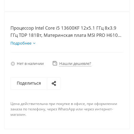
Процессор Intel Core i5 13600KF 12x5.1 ГГц 8x3.9
ГГц TDP 181Вт, Материнская плата MSI PRO H610M-
E, Видеокарта RTX 5060Ti 16Гб, Память
Подробнее
DDR4 16Gb, Диски SSD 1000Гб, БП 600Вт
Нет в наличии
Нашли дешевле?
Поделиться
Цена действительна при покупке в офисе, при оформлении
заказа по телефону, через WhatsApp или через интернет-
магазин.