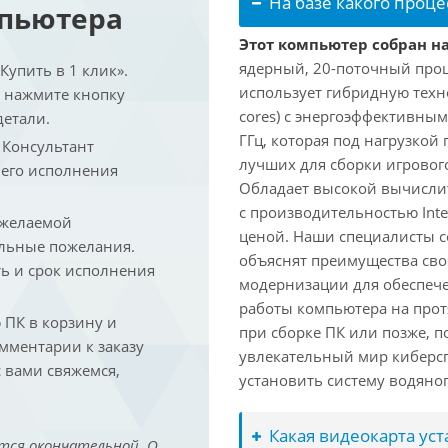
На базе какого проце
мпьютера
Этот компьютер собран на 
ядерный, 20-поточный проце
упить в 1 клик».
использует гибридную техн
и нажмите кнопку
cores) с энергоэффективными
детали.
ГГц, которая под нагрузкой 
. Консультант
лучших для сборки игрового
 его исполнения
Обладает высокой вычислит
с производительностью Inte
 желаемой
ценой. Наши специалисты с
льные пожелания.
объяснят преимущества св
ть и срок исполнения
модернизации для обеспеч
работы компьютера на прот
ПК в корзину и
при сборке ПК или позже, п
омментарии к заказу
увлекательный мир киберс
 вами свяжемся,
установить систему водяно
Какая видеокарта ус
тся окончательной. О