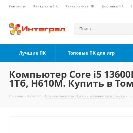
Контакты
Как купить ПК
Как оплатить ПК
Доставка ПК
Лучшие ПК
Топовые ПК для игр
Компьютер Core i5 13600K
1Тб, H610M. Купить в То
Главная
-
Каталог
-
Все компьютеры. Купить компьютер в Томске
-