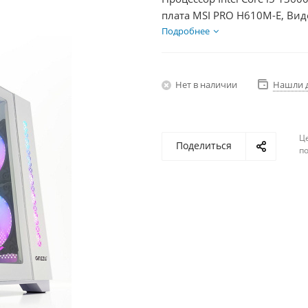
плата MSI PRO H610M-E, Вид
SSD 1000Гб + HDD 1Тб, БП 6
Подробнее
Нет в наличии
Нашли 
Ц
Поделиться
по