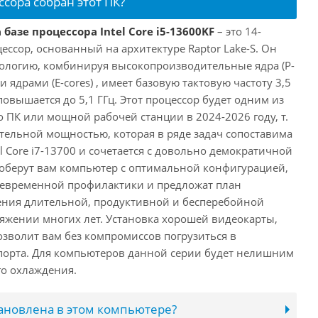
ссора собран этот ПК?
базе процессора Intel Core i5-13600KF
– это 14-
ссор, основанный на архитектуре Raptor Lake-S. Он
ологию, комбинируя высокопроизводительные ядра (P-
 ядрами (E-cores) , имеет базовую тактовую частоту 3,5
повышается до 5,1 ГГц. Этот процессор будет одним из
 ПК или мощной рабочей станции в 2024-2026 году, т.
ельной мощностью, которая в ряде задач сопоставима
l Core i7-13700 и сочетается с довольно демократичной
оберут вам компьютер с оптимальной конфигурацией,
оевременной профилактики и предложат план
ения длительной, продуктивной и бесперебойной
яжении многих лет. Установка хорошей видеокарты,
озволит вам без компромиссов погрузиться в
порта. Для компьютеров данной серии будет нелишним
го охлаждения.
тановлена в этом компьютере?