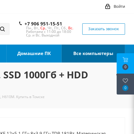
Войти
+7 906 951-15-51
Пн., Вт.,
Ср.
, Чт., Пт., Сб.,
Вс.
Заказать звонок
Работаем с 11:00 до 18:00
Ср. и Вс. Выходной
Домашние ПК
Все компьютеры
0
, SSD 1000Гб + HDD
0
, H610M. Купить в Томске
0KF 12x5.1 ГГц 8x3.9 ГГц TDP 181Вт, Материнская