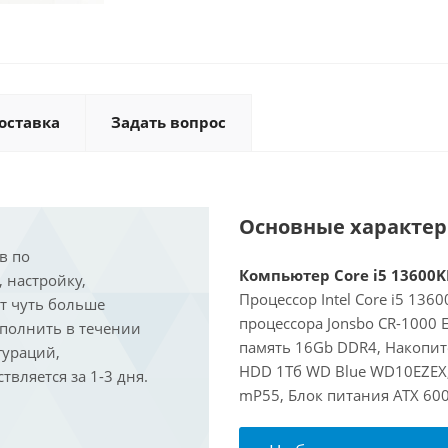
оставка
Задать вопрос
Основные характе
в по
Компьютер Core i5 13600KF
, настройку,
Процессор Intel Core i5 136
ит чуть больше
процессора Jonsbo CR-1000
ыполнить в течении
память 16Gb DDR4, Накопит
гураций,
HDD 1Тб WD Blue WD10EZEX, 
вляется за 1-3 дня.
mP55, Блок питания ATX 600