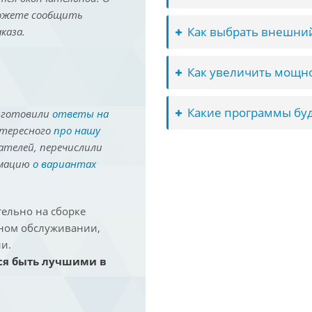
можете сообщить
Как выбрать внешний
каза.
Как увеличить мощно
Какие программы буд
иготовили
ответы на
нтересного
про нашу
ателей, перечислили
рмацию
о вариантах
ельно на сборке
йном обслуживании,
и.
ся быть лучшими в