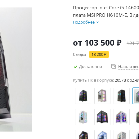
Процессор Intel Core i5 1460
плата MSI PRO H610M-E, Вид
SSD 1000Гб, БП 600Вт
Подробнее
от
103 500 ₽
121 7
Скидка
18 200 ₽
Достаточно
Нашли де
Купить ПК в корпусе:
2057B c одн