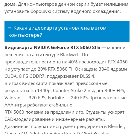
дома. Для компьютеров данной серии будет нелишним
установить хорошую систему водяного охлаждения.
Какая видеокарта установлена в этом
компьютере?
Видеокарта NVIDIA GeForce RTX 5060 8ГБ
— мощное
решение на архитектуре Blackwell. По
производительности она на 40% превосходит RTX 4060,
но уступает до 20% RTX 5060 Ti. Оснащена 3840 ядрами
CUDA, 8 ГБ GDDR7, поддерживает DLSS 4.
В играх видеокарта показывает превосходные
результаты на 1440p: Counter-Strike 2 выдаёт 300+ FPS,
Valorant — 320 FPS, Fortnite — 240 FPS. Требовательные
AAA-игры работают стабильно.
RTX 5060 полезна за пределами игр. Студенты ускорят
CAD-моделирование и инженерные расчёты.
Дизайнеры получат инструмент рендеринга в Blender,
Cinema 4D, Adobe Premiere Pro и DaVinci Resolve.