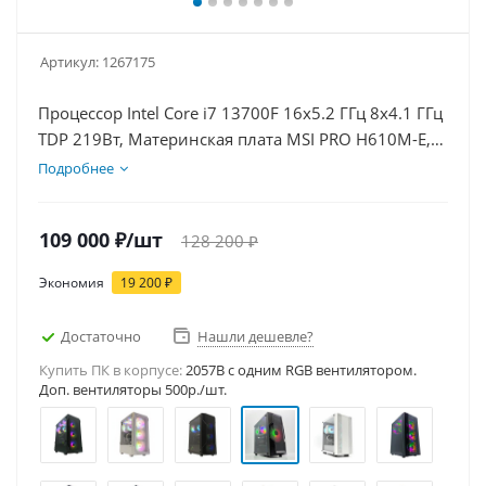
Артикул:
1267175
Процессор Intel Core i7 13700F 16x5.2 ГГц 8x4.1 ГГц
TDP 219Вт, Материнская плата MSI PRO H610M-E,
Видеокарта RTX 5060 8Гб, Память DDR4 16Gb,
Подробнее
Диски SSD 1000Гб, БП 600Вт
109 000
₽
/шт
128 200
₽
Экономия
19 200
₽
Достаточно
Нашли дешевле?
Купить ПК в корпусе:
2057B c одним RGB вентилятором.
Доп. вентиляторы 500р./шт.