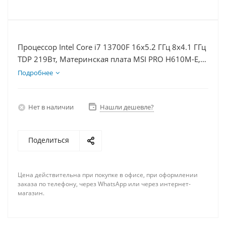
Процессор Intel Core i7 13700F 16x5.2 ГГц 8x4.1 ГГц
TDP 219Вт, Материнская плата MSI PRO H610M-E,
Видеокарта RTX 5060Ti 8Гб, Память DDR4 64Gb,
Подробнее
Диски SSD 1000Гб, БП 600Вт
Нет в наличии
Нашли дешевле?
Поделиться
Цена действительна при покупке в офисе, при оформлении
заказа по телефону, через WhatsApp или через интернет-
магазин.