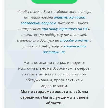
Чтобы помочь Вам с выбором компьютера
мы приготовили
ответы на часто
задаваемые вопросы
, рассказали много
интересного
про нашу гарантию на ПК
и
техническую поддержку покупателей,
перечислили доступные
способы оплаты
и
уточнили информацию
о вариантах
доставки ПК
.
Наша компания специализируется
исключительно на сборке компьютеров,
их гарантийном и постгарантийном
обслуживании, профилактике и
модернизации.
Мы не стараемся охватить всё, мы
стремимся быть лучшими в своей
области.