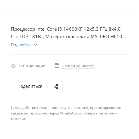
Процессор Intel Core i5 14600KF 12x5.3 ГГц 8x4.0
ГГц TDP 181Вт, Материнская плата MSI PRO H610M-
E, Видеокарта RTX 5060Ti 16Гб, Память
Подробнее
DDR4 64Gb, Диски SSD 1000Гб + HDD 2Тб, БП
600Вт
Нет в наличии
Нашли дешевле?
Поделиться
Цена действительна при покупке в офисе, при оформлении
заказа по телефону, через WhatsApp или через интернет-
магазин.