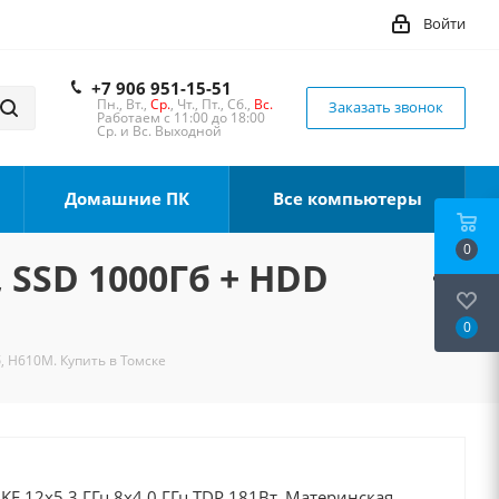
Войти
+7 906 951-15-51
Пн., Вт.,
Ср.
, Чт., Пт., Сб.,
Вс.
Заказать звонок
Работаем с 11:00 до 18:00
Ср. и Вс. Выходной
Домашние ПК
Все компьютеры
0
, SSD 1000Гб + HDD
0
, H610M. Купить в Томске
0KF 12x5.3 ГГц 8x4.0 ГГц TDP 181Вт, Материнская