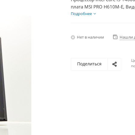
плата MSI PRO H610M-E, Вид
SSD 1000Гб + HDD 2Тб, БП 6
Подробнее
Нет в наличии
Нашли 
Ц
Поделиться
по