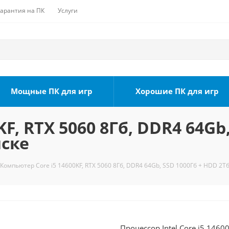
Гарантия на ПК
Услуги
Мощные ПК для игр
Хорошие ПК для игр
F, RTX 5060 8Гб, DDR4 64Gb
мске
Компьютер Core i5 14600KF, RTX 5060 8Гб, DDR4 64Gb, SSD 1000Гб + HDD 2Тб
Процессор Intel Core i5 1460