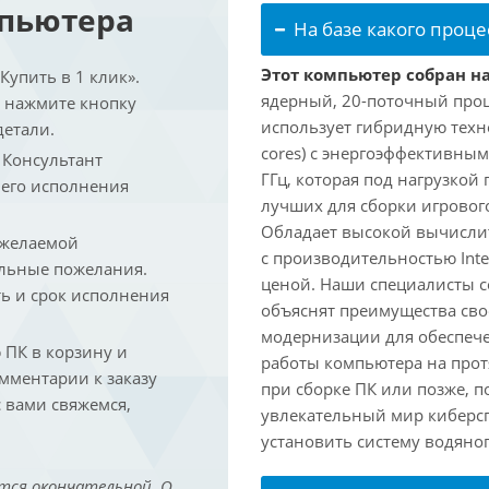
мпьютера
На базе какого проце
Этот компьютер собран на 
упить в 1 клик».
ядерный, 20-поточный проце
и нажмите кнопку
использует гибридную техн
детали.
cores) с энергоэффективными
. Консультант
ГГц, которая под нагрузкой 
 его исполнения
лучших для сборки игрового
Обладает высокой вычислит
 желаемой
с производительностью Inte
льные пожелания.
ценой. Наши специалисты с
ть и срок исполнения
объяснят преимущества св
модернизации для обеспеч
ПК в корзину и
работы компьютера на прот
омментарии к заказу
при сборке ПК или позже, п
 вами свяжемся,
увлекательный мир киберс
установить систему водяно
тся окончательной. О