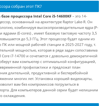
ссора собран этот ПК?
базе процессора Intel Core i5-14600KF
– это 14-
ссор, основанный на архитектуре Raptor Lake-R. Он
ологию, комбинируя высокопроизводительные ядра (P-
 ядрами (E-cores) , имеет базовую тактовую частоту 3,5
повышается до 5,3 ГГц. Этот процессор будет одним из
 ПК или мощной рабочей станции в 2025-2027 году, т.
ельной мощностью, которая в ряде задач сопоставима
l Core i7-14700 и сочетается с довольно демократичной
оберут вам компьютер с оптимальной конфигурацией,
оевременной профилактики и предложат план
ения длительной, продуктивной и бесперебойной
яжении многих лет. Установка хорошей видеокарты,
озволит вам без компромиссов погрузиться в
порта. Для компьютеров данной серии будет нелишним
го охлаждения.