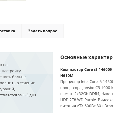
оставка
Задать вопрос
Основные характе
в по
Компьютер Core i5 14600KF
, настройку,
H610M
ит чуть больше
Процессор Intel Core i5 146
ыполнить в течении
процессора Jonsbo CR-1000
гураций,
память 2x32Gb DDR4, Накоп
вляется за 1-3 дня.
HDD 2Тб WD Purple, Видеока
питания ATX 600Вт 80+ Bron