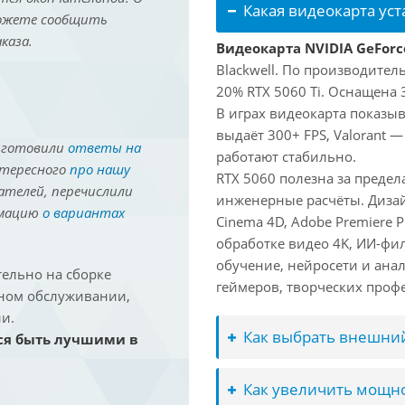
Какая видеокарта ус
можете сообщить
каза.
Видеокарта NVIDIA GeForc
Blackwell. По производител
20% RTX 5060 Ti. Оснащена 
В играх видеокарта показыв
выдаёт 300+ FPS, Valorant —
иготовили
ответы на
работают стабильно.
нтересного
про нашу
RTX 5060 полезна за преде
ателей, перечислили
инженерные расчёты. Дизай
рмацию
о вариантах
Cinema 4D, Adobe Premiere P
обработке видео 4K, ИИ-фи
обучение, нейросети и ана
ельно на сборке
геймеров, творческих проф
йном обслуживании,
и.
Как выбрать внешний
ся быть лучшими в
Как увеличить мощно