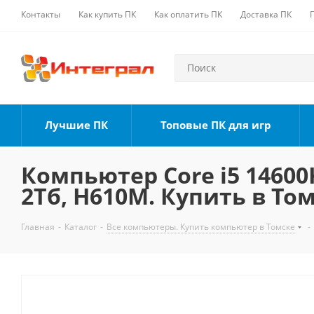
Контакты
Как купить ПК
Как оплатить ПК
Доставка ПК
Лучшие ПК
Топовые ПК для игр
Компьютер Core i5 14600K
2Тб, H610M. Купить в То
Главная
-
Каталог
-
Все компьютеры. Купить компьютер в Томске
-