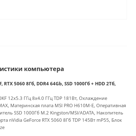
ристики компьютера
, RTX 5060 8Гб, DDR4 64Gb, SSD 1000Гб + HDD 2Тб,
00KF 12x5.3 ГГц 8x4.0 ГГц TDP 181Вт, Охлаждение
 MAX, Материнская плата MSI PRO H610M-E, Оперативная
итель SSD 1000Гб M.2 Kingston/MSI/ADATA, Накопитель
рта nVidia GeForce RTX 5060 8Гб TDP 145Вт mP55, Блок
ze