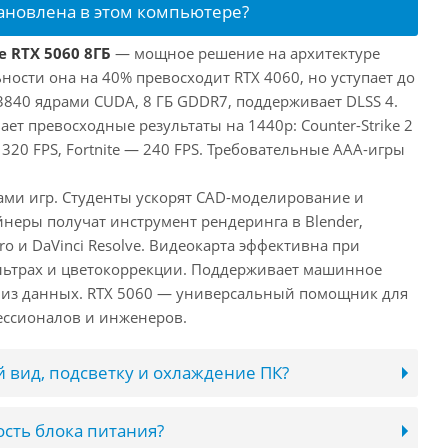
тановлена в этом компьютере?
e RTX 5060 8ГБ
— мощное решение на архитектуре
ьности она на 40% превосходит RTX 4060, но уступает до
3840 ядрами CUDA, 8 ГБ GDDR7, поддерживает DLSS 4.
ает превосходные результаты на 1440p: Counter-Strike 2
 320 FPS, Fortnite — 240 FPS. Требовательные AAA-игры
лами игр. Студенты ускорят CAD-моделирование и
неры получат инструмент рендеринга в Blender,
ro и DaVinci Resolve. Видеокарта эффективна при
льтрах и цветокоррекции. Поддерживает машинное
лиз данных. RTX 5060 — универсальный помощник для
ессионалов и инженеров.
 вид, подсветку и охлаждение ПК?
сть блока питания?