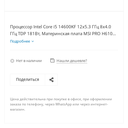
Процессор Intel Core i5 14600KF 12x5.3 ГГц 8x4.0
ГГц TDP 181Вт, Материнская плата MSI PRO H610M-
E, Видеокарта RTX 5060 8Гб, Память DDR4 64Gb,
Подробнее
Диски SSD 1000Гб + HDD 1Тб, БП 600Вт
Нет в наличии
Нашли дешевле?
Поделиться
Цена действительна при покупке в офисе, при оформлении
заказа по телефону, через WhatsApp или через интернет-
магазин.