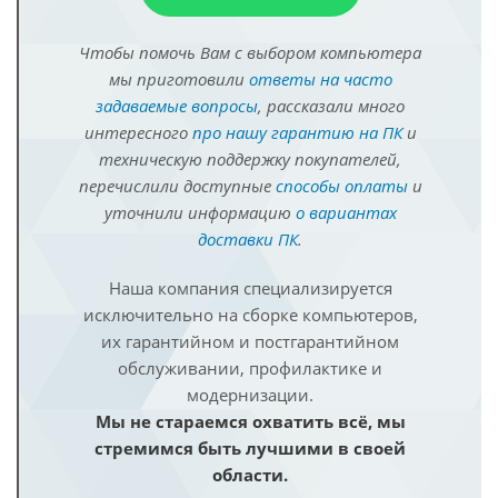
Чтобы помочь Вам с выбором компьютера
мы приготовили
ответы на часто
задаваемые вопросы
, рассказали много
интересного
про нашу гарантию на ПК
и
техническую поддержку покупателей,
перечислили доступные
способы оплаты
и
уточнили информацию
о вариантах
доставки ПК
.
Наша компания специализируется
исключительно на сборке компьютеров,
их гарантийном и постгарантийном
обслуживании, профилактике и
модернизации.
Мы не стараемся охватить всё, мы
стремимся быть лучшими в своей
области.