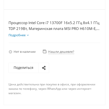
Процессор Intel Core i7 13700F 16x5.2 ГГц 8x4.1 ГГц
TDP 219Вт, Материнская плата MSI PRO H610M-E,
Видеокарта RTX 5060 8Гб, Память DDR4 64Gb,
Подробнее
Диски SSD 1000Гб + HDD 1Тб, БП 600Вт
Нет в наличии
Нашли дешевле?
Поделиться
Цена действительна при покупке в офисе, при оформлении
заказа по телефону, через WhatsApp или через интернет-
магазин.