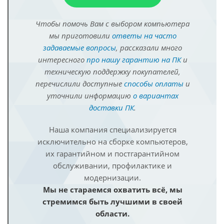
Чтобы помочь Вам с выбором компьютера
мы приготовили
ответы на часто
задаваемые вопросы
, рассказали много
интересного
про нашу гарантию на ПК
и
техническую поддержку покупателей,
перечислили доступные
способы оплаты
и
уточнили информацию
о вариантах
доставки ПК
.
Наша компания специализируется
исключительно на сборке компьютеров,
их гарантийном и постгарантийном
обслуживании, профилактике и
модернизации.
Мы не стараемся охватить всё, мы
стремимся быть лучшими в своей
области.