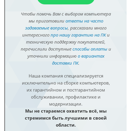
Чтобы помочь Вам с выбором компьютера
мы приготовили
ответы на часто
задаваемые вопросы
, рассказали много
интересного
про нашу гарантию на ПК
и
техническую поддержку покупателей,
перечислили доступные
способы оплаты
и
уточнили информацию
о вариантах
доставки ПК
.
Наша компания специализируется
исключительно на сборке компьютеров,
их гарантийном и постгарантийном
обслуживании, профилактике и
модернизации.
Мы не стараемся охватить всё, мы
стремимся быть лучшими в своей
области.