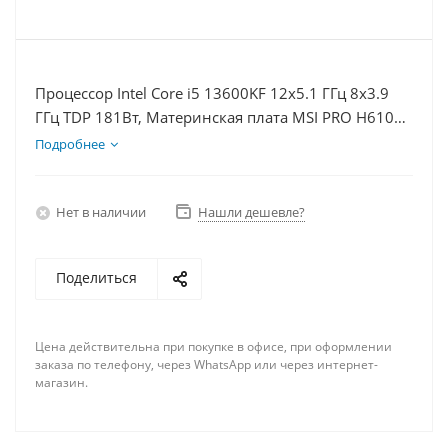
Процессор Intel Core i5 13600KF 12x5.1 ГГц 8x3.9
ГГц TDP 181Вт, Материнская плата MSI PRO H610M-
E, Видеокарта RTX 5060 8Гб, Память DDR4 64Gb,
Подробнее
Диски SSD 1000Гб, БП 600Вт
Нет в наличии
Нашли дешевле?
Поделиться
Цена действительна при покупке в офисе, при оформлении
заказа по телефону, через WhatsApp или через интернет-
магазин.