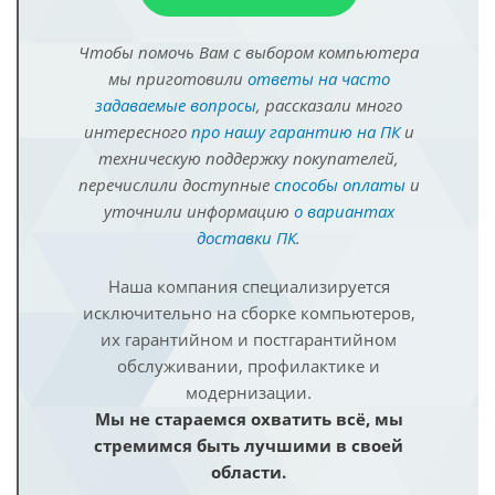
Чтобы помочь Вам с выбором компьютера
мы приготовили
ответы на часто
задаваемые вопросы
, рассказали много
интересного
про нашу гарантию на ПК
и
техническую поддержку покупателей,
перечислили доступные
способы оплаты
и
уточнили информацию
о вариантах
доставки ПК
.
Наша компания специализируется
исключительно на сборке компьютеров,
их гарантийном и постгарантийном
обслуживании, профилактике и
модернизации.
Мы не стараемся охватить всё, мы
стремимся быть лучшими в своей
области.