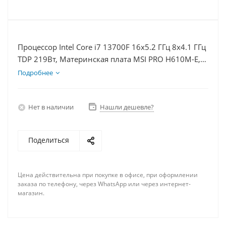
Процессор Intel Core i7 13700F 16x5.2 ГГц 8x4.1 ГГц
TDP 219Вт, Материнская плата MSI PRO H610M-E,
Видеокарта RTX 5060 8Гб, Память DDR4 64Gb,
Подробнее
Диски SSD 1000Гб, БП 600Вт
Нет в наличии
Нашли дешевле?
Поделиться
Цена действительна при покупке в офисе, при оформлении
заказа по телефону, через WhatsApp или через интернет-
магазин.