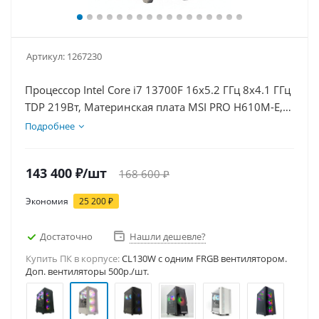
Артикул:
1267230
Процессор Intel Core i7 13700F 16x5.2 ГГц 8x4.1 ГГц
TDP 219Вт, Материнская плата MSI PRO H610M-E,
Видеокарта RTX 5060Ti 8Гб, Память DDR4 32Gb,
Подробнее
Диски SSD 1000Гб + HDD 1Тб, БП 600Вт
143 400
₽
/шт
168 600
₽
Экономия
25 200
₽
Достаточно
Нашли дешевле?
Купить ПК в корпусе:
CL130W c одним FRGB вентилятором.
Доп. вентиляторы 500р./шт.