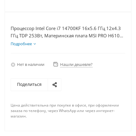
Процессор Intel Core i7 14700KF 16x5.6 ГГц 12x4.3
ГГц TDP 253Вт, Материнская плата MSI PRO H610M-
E, Видеокарта RTX 5060Ti 8Гб, Память DDR4 32Gb,
Подробнее
Диски SSD 1000Гб + HDD 1Тб, БП 600Вт
Нет в наличии
Нашли дешевле?
Поделиться
Цена действительна при покупке в офисе, при оформлении
заказа по телефону, через WhatsApp или через интернет-
магазин.