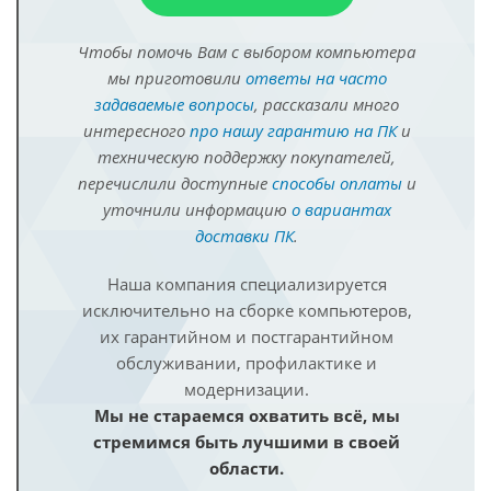
Чтобы помочь Вам с выбором компьютера
мы приготовили
ответы на часто
задаваемые вопросы
, рассказали много
интересного
про нашу гарантию на ПК
и
техническую поддержку покупателей,
перечислили доступные
способы оплаты
и
уточнили информацию
о вариантах
доставки ПК
.
Наша компания специализируется
исключительно на сборке компьютеров,
их гарантийном и постгарантийном
обслуживании, профилактике и
модернизации.
Мы не стараемся охватить всё, мы
стремимся быть лучшими в своей
области.