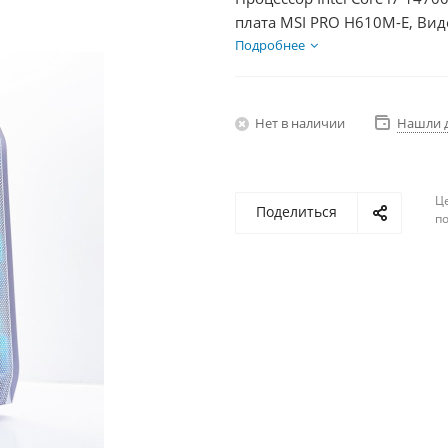
плата MSI PRO H610M-E, Вид
SSD 1000Гб, БП 600Вт
Подробнее
Нет в наличии
Нашли 
Ц
Поделиться
по