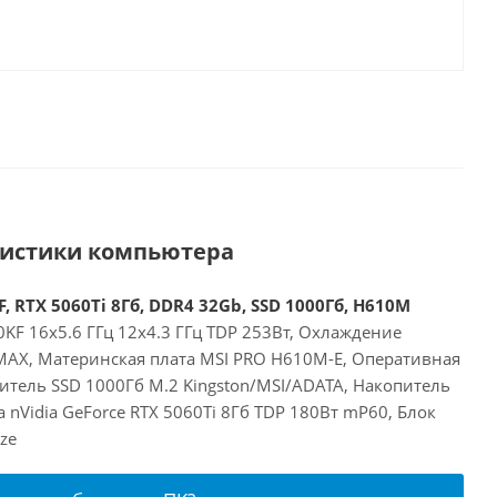
ристики компьютера
, RTX 5060Ti 8Гб, DDR4 32Gb, SSD 1000Гб, H610M
00KF 16x5.6 ГГц 12x4.3 ГГц TDP 253Вт, Охлаждение
 MAX, Материнская плата MSI PRO H610M-E, Оперативная
итель SSD 1000Гб M.2 Kingston/MSI/ADATA, Накопитель
 nVidia GeForce RTX 5060Ti 8Гб TDP 180Вт mP60, Блок
ze