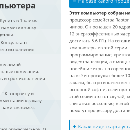
На базе какого проце
мпьютера
Этот компьютер собран на
процессор семейства Raptor
упить в 1 клик».
чипов. Он оснащен 20 ядра
и нажмите кнопку
12 энергоэффективных ядер
детали.
достигать 5.6 ГГц. На сегод
. Консультант
компьютеры из этой серии.
 его исполнения
программирование, криптог
видеотрансляция, а с мощ
 желаемой
новейшие игры на соревно
льные пожелания.
на всё и прослужат более 
ть и срок исполнения
задачи, быстро и качествен
основной софт и, если нужн
ПК в корзину и
этой серии это тот случай,
омментарии к заказу
считаться роскошью, в это
 вами свяжемся,
помогут процессору достич
Какая видеокарта ус
тся окончательной. О