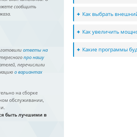
можете сообщить
Как выбрать внешний
каза.
Как увеличить мощно
Какие программы буд
иготовили
ответы на
нтересного
про нашу
ателей, перечислили
рмацию
о вариантах
ельно на сборке
йном обслуживании,
и.
ся быть лучшими в