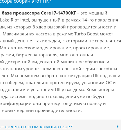
ссора собран этот ПК?
 базе процессора Core i7-14700KF
– это мощный
 Lake-R от Intel, выпущенный в рамках 14–го поколения
ми, из которых 8 ядер высокой производительности и
. Максимальная частота в режиме Turbo Boost может
няшний день нет таких задач, с которыми не справляться
 Математическое моделирование, проектирование,
рафия, биржевая торговля, многопоточная
ной дискретной видеокартой машинное обучение и
вательном уровне – компьютеры этой серии способны
10 лет! Мы поможем выбрать конфигурацию ПК под ваши
но соберем, тщательно протестируем, установим ОС и
о, доставим и установим ПК у вас дома. Компьютеры
 когда системы водяного охлаждения уже не будут
й конфигурации они принесут ощутимую пользу и
ь новых вершин производительности.
тановлена в этом компьютере?