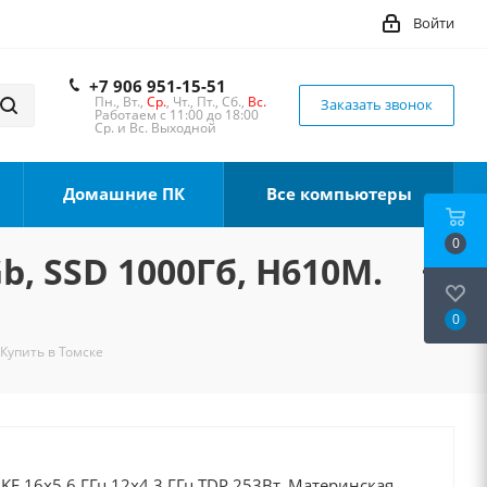
Войти
+7 906 951-15-51
Пн., Вт.,
Ср.
, Чт., Пт., Сб.,
Вс.
Заказать звонок
Работаем с 11:00 до 18:00
Ср. и Вс. Выходной
Домашние ПК
Все компьютеры
0
b, SSD 1000Гб, H610M.
0
 Купить в Томске
0KF 16x5.6 ГГц 12x4.3 ГГц TDP 253Вт, Материнская