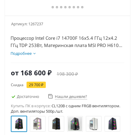
Артикул:
1267237
Процессор Intel Core i7 14700F 16x5.4 ГГц 12x4.2
ГГц TDP 253Вт, Материнская плата MSI PRO H610M-
E, Видеокарта RTX 5060Ti 16Гб, Память
Подробнее
DDR4 32Gb, Диски SSD 1000Гб + HDD 2Тб, БП
600Вт
от
168 600 ₽
198 300 ₽
Скидка
29 700 ₽
Достаточно
Нашли дешевле?
Купить ПК в корпусе:
CL120B c одним FRGB вентилятором.
Доп. вентиляторы 500р./шт.