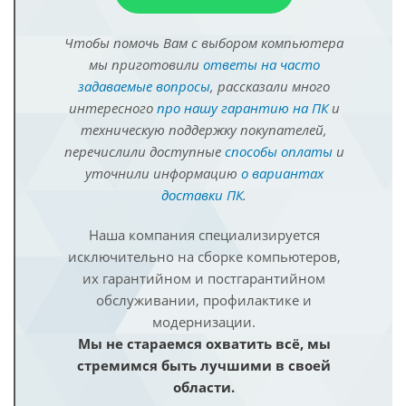
Чтобы помочь Вам с выбором компьютера
мы приготовили
ответы на часто
задаваемые вопросы
, рассказали много
интересного
про нашу гарантию на ПК
и
техническую поддержку покупателей,
перечислили доступные
способы оплаты
и
уточнили информацию
о вариантах
доставки ПК
.
Наша компания специализируется
исключительно на сборке компьютеров,
их гарантийном и постгарантийном
обслуживании, профилактике и
модернизации.
Мы не стараемся охватить всё, мы
стремимся быть лучшими в своей
области.