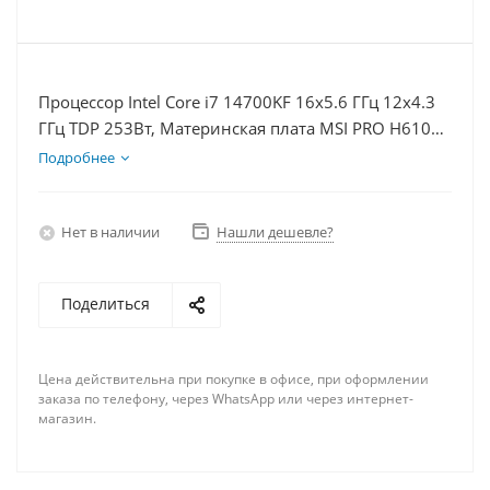
Процессор Intel Core i7 14700KF 16x5.6 ГГц 12x4.3
ГГц TDP 253Вт, Материнская плата MSI PRO H610M-
E, Видеокарта RTX 5060Ti 16Гб, Память
Подробнее
DDR4 32Gb, Диски SSD 1000Гб + HDD 2Тб, БП
600Вт
Нет в наличии
Нашли дешевле?
Поделиться
Цена действительна при покупке в офисе, при оформлении
заказа по телефону, через WhatsApp или через интернет-
магазин.