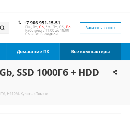
+7 906 951-15-51
Пн., Вт.,
Ср.
, Чт., Пт., Сб.,
Вс.
Заказать звонок
Работаем с 11:00 до 18:00
Ср. и Вс. Выходной
Домашние ПК
Все компьютеры
2Gb, SSD 1000Гб + HDD
1Тб, H610M. Купить в Томске