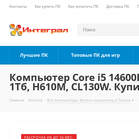
Контакты
Как купить ПК
Как оплатить ПК
Доставка ПК
Лучшие ПК
Топовые ПК для игр
Компьютер Core i5 14600K
1Тб, H610M, CL130W. Куп
Главная
-
Каталог
-
Все компьютеры. Купить компьютер в Томске
-
РАССРОЧКА 0% ДО 36 МЕС.