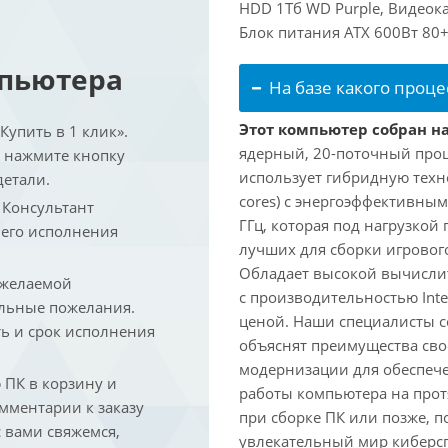
HDD 1Тб WD Purple, Видеока
Блок питания ATX 600Вт 80+
мпьютера
На базе какого проце
Этот компьютер собран на 
упить в 1 клик».
ядерный, 20-поточный проце
и нажмите кнопку
использует гибридную техн
детали.
cores) с энергоэффективными
. Консультант
ГГц, которая под нагрузкой 
 его исполнения
лучших для сборки игрового
Обладает высокой вычислит
 желаемой
с производительностью Inte
льные пожелания.
ценой. Наши специалисты с
ть и срок исполнения
объяснят преимущества св
модернизации для обеспеч
ПК в корзину и
работы компьютера на прот
омментарии к заказу
при сборке ПК или позже, п
 вами свяжемся,
увлекательный мир киберс