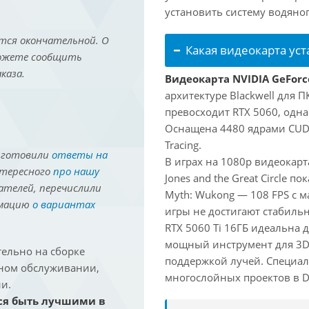
установить систему водяно
тся окончательной. О
Какая видеокарта ус
можете сообщить
каза.
Видеокарта NVIDIA GeForce
архитектуре Blackwell для 
превосходит RTX 5060, одна
Оснащена 4480 ядрами CUDA
Tracing.
иготовили
ответы на
В играх на 1080p видеокарт
нтересного
про нашу
Jones and the Great Circle п
ателей, перечислили
Myth: Wukong — 108 FPS с 
рмацию
о вариантах
игры не достигают стабильн
RTX 5060 Ti 16ГБ идеальна
мощный инструмент для 3D-м
ельно на сборке
поддержкой лучей. Специал
йном обслуживании,
многослойных проектов в Dav
и.
ся быть лучшими в