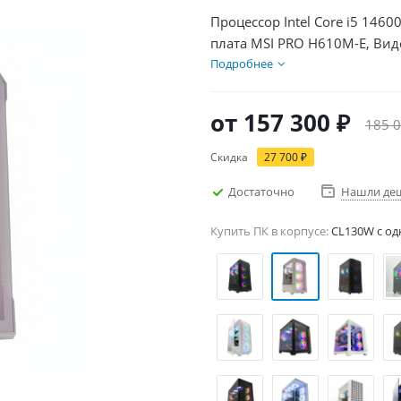
Процессор Intel Core i5 1460
плата MSI PRO H610M-E, Вид
SSD 1000Гб + HDD 1Тб, БП 6
Подробнее
от
157 300 ₽
185 0
Скидка
27 700 ₽
Достаточно
Нашли де
Купить ПК в корпусе:
CL130W c од