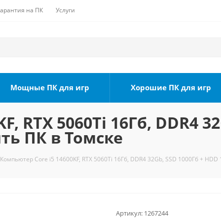
Гарантия на ПК
Услуги
Мощные ПК для игр
Хорошие ПК для игр
F, RTX 5060Ti 16Гб, DDR4 3
ить ПК в Томске
Компьютер Core i5 14600KF, RTX 5060Ti 16Гб, DDR4 32Gb, SSD 1000Гб + HDD 
Артикул:
1267244