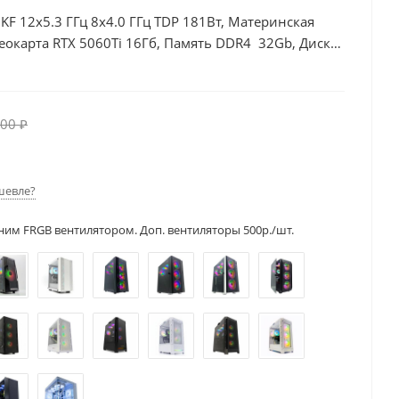
0KF 12x5.3 ГГц 8x4.0 ГГц TDP 181Вт, Материнская
еокарта RTX 5060Ti 16Гб, Память DDR4 32Gb, Диски
00Вт
00 ₽
шевле?
ним FRGB вентилятором. Доп. вентиляторы 500р./шт.