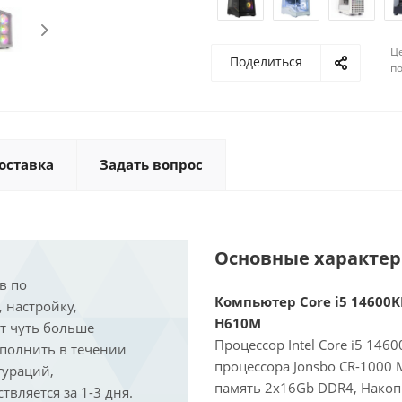
Ц
Поделиться
по
оставка
Задать вопрос
Основные характе
в по
Компьютер Core i5 14600KF
, настройку,
H610M
ит чуть больше
Процессор Intel Core i5 146
ыполнить в течении
процессора Jonsbo CR-1000
гураций,
память 2x16Gb DDR4, Накоп
вляется за 1-3 дня.