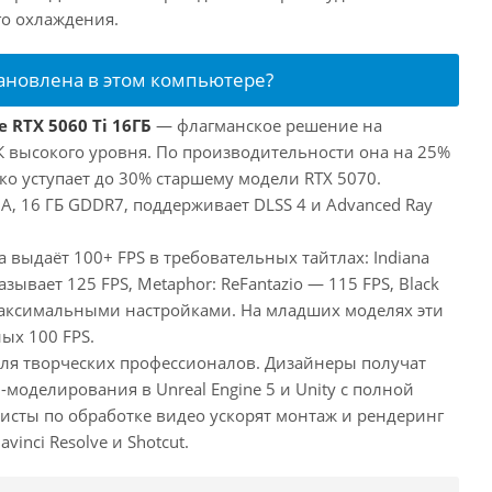
го охлаждения.
тановлена в этом компьютере?
 RTX 5060 Ti 16ГБ
— флагманское решение на
ПК высокого уровня. По производительности она на 25%
ко уступает до 30% старшему модели RTX 5070.
, 16 ГБ GDDR7, поддерживает DLSS 4 и Advanced Ray
а выдаёт 100+ FPS в требовательных тайтлах: Indiana
оказывает 125 FPS, Metaphor: ReFantazio — 115 FPS, Black
максимальными настройками. На младших моделях эти
ых 100 FPS.
 для творческих профессионалов. Дизайнеры получат
оделирования в Unreal Engine 5 и Unity с полной
исты по обработке видео ускорят монтаж и рендеринг
inci Resolve и Shotcut.