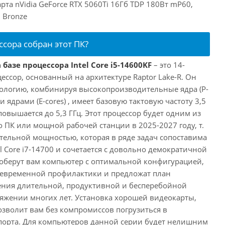
рта nVidia GeForce RTX 5060Ti 16Гб TDP 180Вт mP60,
 Bronze
ссора собран этот ПК?
базе процессора Intel Core i5-14600KF
– это 14-
ссор, основанный на архитектуре Raptor Lake-R. Он
ологию, комбинируя высокопроизводительные ядра (P-
 ядрами (E-cores) , имеет базовую тактовую частоту 3,5
повышается до 5,3 ГГц. Этот процессор будет одним из
 ПК или мощной рабочей станции в 2025-2027 году, т.
ельной мощностью, которая в ряде задач сопоставима
l Core i7-14700 и сочетается с довольно демократичной
оберут вам компьютер с оптимальной конфигурацией,
оевременной профилактики и предложат план
ения длительной, продуктивной и бесперебойной
яжении многих лет. Установка хорошей видеокарты,
озволит вам без компромиссов погрузиться в
порта. Для компьютеров данной серии будет нелишним