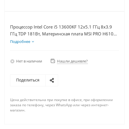
Процессор Intel Core i5 13600KF 12x5.1 ГГц 8x3.9
ГГц TDP 181Вт, Материнская плата MSI PRO H610M-
E, Видеокарта RTX 5060 8Гб, Память DDR4 32Gb,
Подробнее
Диски SSD 1000Гб + HDD 1Тб, БП 600Вт
Нет в наличии
Нашли дешевле?
Поделиться
Цена действительна при покупке в офисе, при оформлении
заказа по телефону, через WhatsApp или через интернет-
магазин.