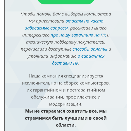
Чтобы помочь Вам с выбором компьютера
мы приготовили
ответы на часто
задаваемые вопросы
, рассказали много
интересного
про нашу гарантию на ПК
и
техническую поддержку покупателей,
перечислили доступные
способы оплаты
и
уточнили информацию
о вариантах
доставки ПК
.
Наша компания специализируется
исключительно на сборке компьютеров,
их гарантийном и постгарантийном
обслуживании, профилактике и
модернизации.
Мы не стараемся охватить всё, мы
стремимся быть лучшими в своей
области.