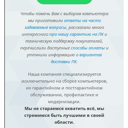
Чтобы помочь Вам с выбором компьютера
мы приготовили
ответы на часто
задаваемые вопросы
, рассказали много
интересного
про нашу гарантию на ПК
и
техническую поддержку покупателей,
перечислили доступные
способы оплаты
и
уточнили информацию
о вариантах
доставки ПК
.
Наша компания специализируется
исключительно на сборке компьютеров,
их гарантийном и постгарантийном
обслуживании, профилактике и
модернизации.
Мы не стараемся охватить всё, мы
стремимся быть лучшими в своей
области.