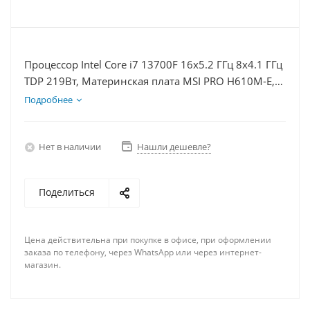
Процессор Intel Core i7 13700F 16x5.2 ГГц 8x4.1 ГГц
TDP 219Вт, Материнская плата MSI PRO H610M-E,
Видеокарта RTX 5070 12Гб, Память DDR4 64Gb,
Подробнее
Диски SSD 1000Гб + HDD 2Тб, БП 750Вт
Нет в наличии
Нашли дешевле?
Поделиться
Цена действительна при покупке в офисе, при оформлении
заказа по телефону, через WhatsApp или через интернет-
магазин.