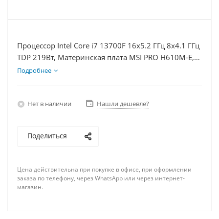
Процессор Intel Core i7 13700F 16x5.2 ГГц 8x4.1 ГГц
TDP 219Вт, Материнская плата MSI PRO H610M-E,
Видеокарта RTX 5070 12Гб, Память DDR4 64Gb,
Подробнее
Диски SSD 1000Гб, БП 750Вт
Нет в наличии
Нашли дешевле?
Поделиться
Цена действительна при покупке в офисе, при оформлении
заказа по телефону, через WhatsApp или через интернет-
магазин.