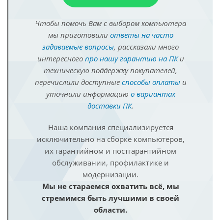
Чтобы помочь Вам с выбором компьютера
мы приготовили
ответы на часто
задаваемые вопросы
, рассказали много
интересного
про нашу гарантию на ПК
и
техническую поддержку покупателей,
перечислили доступные
способы оплаты
и
уточнили информацию
о вариантах
доставки ПК
.
Наша компания специализируется
исключительно на сборке компьютеров,
их гарантийном и постгарантийном
обслуживании, профилактике и
модернизации.
Мы не стараемся охватить всё, мы
стремимся быть лучшими в своей
области.