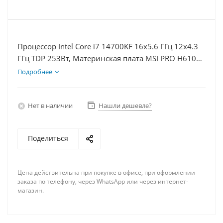
Процессор Intel Core i7 14700KF 16x5.6 ГГц 12x4.3
ГГц TDP 253Вт, Материнская плата MSI PRO H610M-
E, Видеокарта RTX 5070 12Гб, Память DDR4 16Gb,
Подробнее
Диски SSD 1000Гб + HDD 2Тб, БП 750Вт
Нет в наличии
Нашли дешевле?
Поделиться
Цена действительна при покупке в офисе, при оформлении
заказа по телефону, через WhatsApp или через интернет-
магазин.