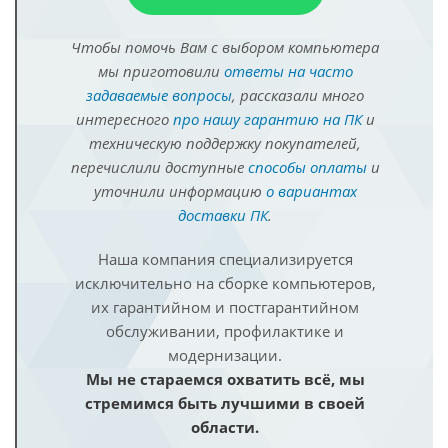
Чтобы помочь Вам с выбором компьютера
мы приготовили
ответы на часто
задаваемые вопросы
, рассказали много
интересного
про нашу гарантию на ПК
и
техническую поддержку покупателей,
перечислили доступные
способы оплаты
и
уточнили информацию
о вариантах
доставки ПК
.
Наша компания специализируется
исключительно на сборке компьютеров,
их гарантийном и постгарантийном
обслуживании, профилактике и
модернизации.
Мы не стараемся охватить всё, мы
стремимся быть лучшими в своей
области.