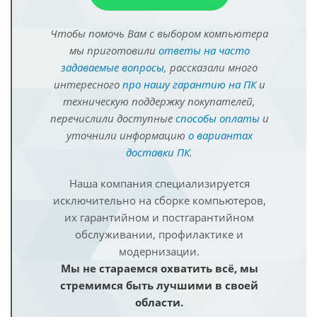
Чтобы помочь Вам с выбором компьютера
мы приготовили
ответы на часто
задаваемые вопросы
, рассказали много
интересного
про нашу гарантию на ПК
и
техническую поддержку покупателей,
перечислили доступные
способы оплаты
и
уточнили информацию
о вариантах
доставки ПК
.
Наша компания специализируется
исключительно на сборке компьютеров,
их гарантийном и постгарантийном
обслуживании, профилактике и
модернизации.
Мы не стараемся охватить всё, мы
стремимся быть лучшими в своей
области.