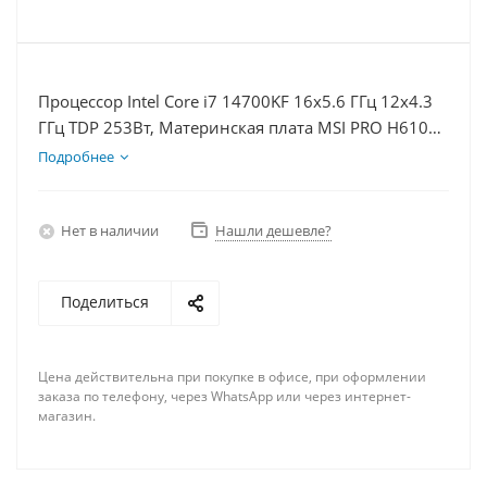
Процессор Intel Core i7 14700KF 16x5.6 ГГц 12x4.3
ГГц TDP 253Вт, Материнская плата MSI PRO H610M-
E, Видеокарта RTX 5070 12Гб, Память DDR4 16Gb,
Подробнее
Диски SSD 1000Гб + HDD 1Тб, БП 750Вт
Нет в наличии
Нашли дешевле?
Поделиться
Цена действительна при покупке в офисе, при оформлении
заказа по телефону, через WhatsApp или через интернет-
магазин.