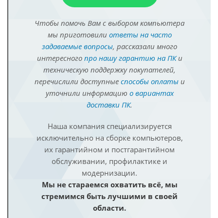
Чтобы помочь Вам с выбором компьютера
мы приготовили
ответы на часто
задаваемые вопросы
, рассказали много
интересного
про нашу гарантию на ПК
и
техническую поддержку покупателей,
перечислили доступные
способы оплаты
и
уточнили информацию
о вариантах
доставки ПК
.
Наша компания специализируется
исключительно на сборке компьютеров,
их гарантийном и постгарантийном
обслуживании, профилактике и
модернизации.
Мы не стараемся охватить всё, мы
стремимся быть лучшими в своей
области.