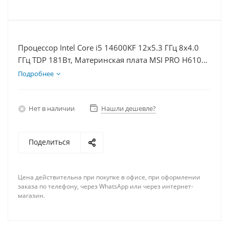
Процессор Intel Core i5 14600KF 12x5.3 ГГц 8x4.0
ГГц TDP 181Вт, Материнская плата MSI PRO H610M-
E, Видеокарта RTX 5070 12Гб, Память DDR4 64Gb,
Подробнее
Диски SSD 500Гб + HDD 2Тб, БП 750Вт
Нет в наличии
Нашли дешевле?
Поделиться
Цена действительна при покупке в офисе, при оформлении
заказа по телефону, через WhatsApp или через интернет-
магазин.