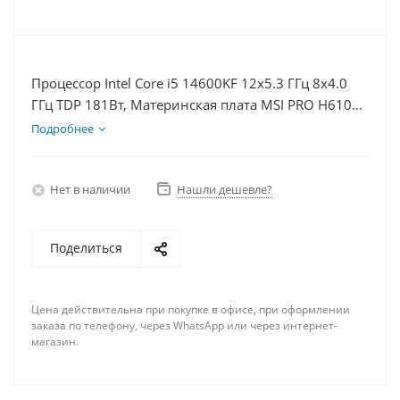
Процессор Intel Core i5 14600KF 12x5.3 ГГц 8x4.0
ГГц TDP 181Вт, Материнская плата MSI PRO H610M-
E, Видеокарта RTX 5070 12Гб, Память DDR4 32Gb,
Подробнее
Диски SSD 500Гб + HDD 2Тб, БП 750Вт
Нет в наличии
Нашли дешевле?
Поделиться
Цена действительна при покупке в офисе, при оформлении
заказа по телефону, через WhatsApp или через интернет-
магазин.