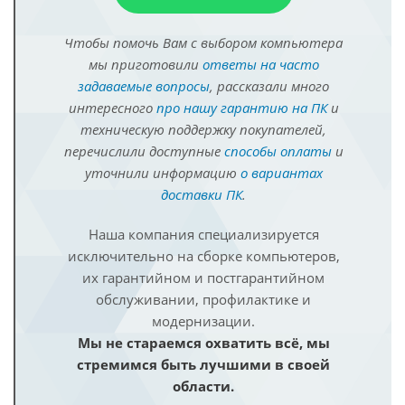
Чтобы помочь Вам с выбором компьютера
мы приготовили
ответы на часто
задаваемые вопросы
, рассказали много
интересного
про нашу гарантию на ПК
и
техническую поддержку покупателей,
перечислили доступные
способы оплаты
и
уточнили информацию
о вариантах
доставки ПК
.
Наша компания специализируется
исключительно на сборке компьютеров,
их гарантийном и постгарантийном
обслуживании, профилактике и
модернизации.
Мы не стараемся охватить всё, мы
стремимся быть лучшими в своей
области.