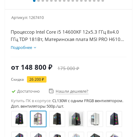
Артикул:
1267410
Процессор Intel Core i5 14600KF 12x5.3 ГГц 8x4.0
ГГц TDP 181Вт, Материнская плата MSI PRO H610M-
E, Видеокарта RTX 5070 12Гб, Память DDR4 32Gb,
Подробнее
Диски SSD 500Гб, БП 750Вт
от
148 800 ₽
175 000 ₽
Скидка
26 200 ₽
Достаточно
Нашли дешевле?
Купить ПК в корпусе:
CL130W c одним FRGB вентилятором.
Доп. вентиляторы 500р./шт.