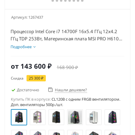
Артикул:
1267437
Процессор Intel Core i7 14700F 16x5.4 ГГц 12x4.2
ГГц TDP 253Вт, Материнская плата MSI PRO H610M-
E, Видеокарта RTX 5070 12Гб, Память DDR4 16Gb,
Подробнее
Диски SSD 500Гб, БП 750Вт
от
143 600 ₽
168 900 ₽
Скидка
25 300 ₽
Достаточно
Нашли дешевле?
Купить ПК в корпусе:
CL120B c одним FRGB вентилятором.
Доп. вентиляторы 500р./шт.