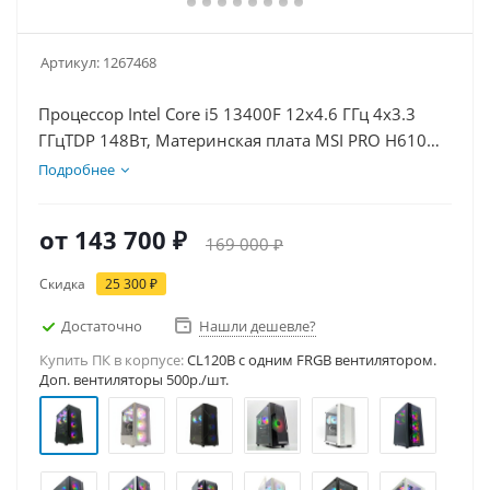
Артикул:
1267468
Процессор Intel Core i5 13400F 12x4.6 ГГц 4x3.3
ГГцTDP 148Вт, Материнская плата MSI PRO H610M-
E D5, Видеокарта RTX 5070 12Гб, Память
Подробнее
DDR5 32Gb, Диски SSD 500Гб, БП 750Вт
от
143 700 ₽
169 000 ₽
Скидка
25 300 ₽
Достаточно
Нашли дешевле?
Купить ПК в корпусе:
CL120B c одним FRGB вентилятором.
Доп. вентиляторы 500р./шт.