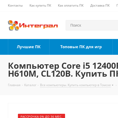
Контакты
Как купить ПК
Как оплатить ПК
Доставка ПК
Лучшие ПК
Топовые ПК для игр
Компьютер Core i5 12400F
H610M, CL120B. Купить П
Главная
-
Каталог
-
Все компьютеры. Купить компьютер в Томске
-
РАССРОЧКА 0% ДО 36 МЕС.