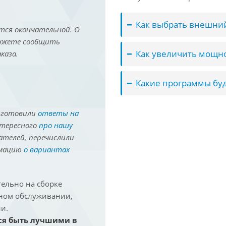
Как выбрать внешний
тся окончательной. О
можете сообщить
Как увеличить мощно
каза.
Какие программы буд
иготовили
ответы на
нтересного
про нашу
ателей, перечислили
рмацию
о вариантах
ельно на сборке
йном обслуживании,
и.
ся быть лучшими в