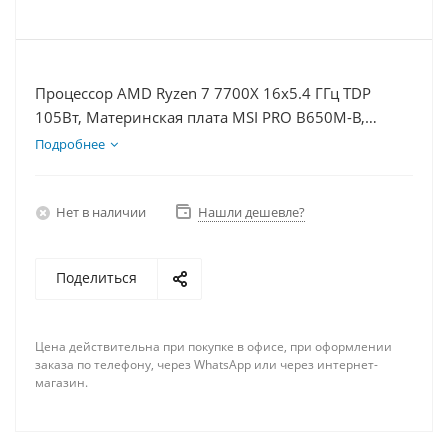
Процессор AMD Ryzen 7 7700X 16x5.4 ГГц TDP
105Вт, Материнская плата MSI PRO B650M-B,
Видеокарта RTX 5070 12Гб, Память DDR5 32Gb,
Подробнее
Диски SSD 500Гб + HDD 1Тб, БП 750Вт
Нет в наличии
Нашли дешевле?
Поделиться
Цена действительна при покупке в офисе, при оформлении
заказа по телефону, через WhatsApp или через интернет-
магазин.