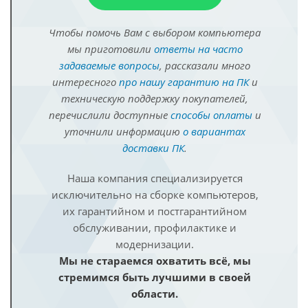
Чтобы помочь Вам с выбором компьютера
мы приготовили
ответы на часто
задаваемые вопросы
, рассказали много
интересного
про нашу гарантию на ПК
и
техническую поддержку покупателей,
перечислили доступные
способы оплаты
и
уточнили информацию
о вариантах
доставки ПК
.
Наша компания специализируется
исключительно на сборке компьютеров,
их гарантийном и постгарантийном
обслуживании, профилактике и
модернизации.
Мы не стараемся охватить всё, мы
стремимся быть лучшими в своей
области.