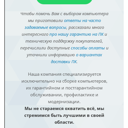
Чтобы помочь Вам с выбором компьютера
мы приготовили
ответы на часто
задаваемые вопросы
, рассказали много
интересного
про нашу гарантию на ПК
и
техническую поддержку покупателей,
перечислили доступные
способы оплаты
и
уточнили информацию
о вариантах
доставки ПК
.
Наша компания специализируется
исключительно на сборке компьютеров,
их гарантийном и постгарантийном
обслуживании, профилактике и
модернизации.
Мы не стараемся охватить всё, мы
стремимся быть лучшими в своей
области.