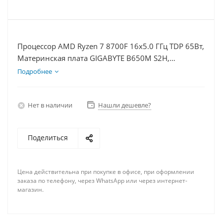
Процессор AMD Ryzen 7 8700F 16x5.0 ГГц TDP 65Вт,
Материнская плата GIGABYTE B650M S2H,
Видеокарта RTX 5070 12Гб, Память DDR5 64Gb,
Подробнее
Диски SSD 500Гб + HDD 2Тб, БП 750Вт
Нет в наличии
Нашли дешевле?
Поделиться
Цена действительна при покупке в офисе, при оформлении
заказа по телефону, через WhatsApp или через интернет-
магазин.