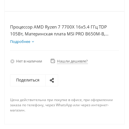
Процессор AMD Ryzen 7 7700X 16x5.4 ГГц TDP
105Вт, Материнская плата MSI PRO B650M-B,
Видеокарта RTX 5070 12Гб, Память DDR5 16Gb,
Подробнее
Диски SSD 500Гб + HDD 1Тб, БП 750Вт
Нет в наличии
Нашли дешевле?
Поделиться
Цена действительна при покупке в офисе, при оформлении
заказа по телефону, через WhatsApp или через интернет-
магазин.