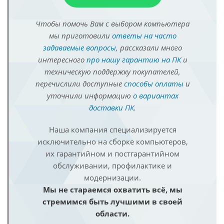
Чтобы помочь Вам с выбором компьютера
мы приготовили
ответы на часто
задаваемые вопросы
, рассказали много
интересного
про нашу гарантию на ПК
и
техническую поддержку покупателей,
перечислили доступные
способы оплаты
и
уточнили информацию
о вариантах
доставки ПК
.
Наша компания специализируется
исключительно на сборке компьютеров,
их гарантийном и постгарантийном
обслуживании, профилактике и
модернизации.
Мы не стараемся охватить всё, мы
стремимся быть лучшими в своей
области.