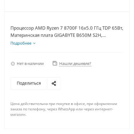
Процессор AMD Ryzen 7 8700F 16x5.0 ГГц TDP 65Вт,
Материнская плата GIGABYTE B650M S2H,
Видеокарта RTX 5070 12Гб, Память DDR5 32Gb,
Подробнее
Диски SSD 1000Гб + HDD 1Тб, БП 750Вт
Нет в наличии
Нашли дешевле?
Поделиться
Цена действительна при покупке в офисе, при оформлении
заказа по телефону, через WhatsApp или через интернет-
магазин.