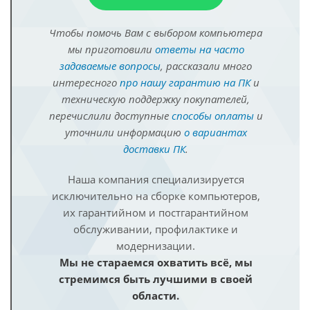
Чтобы помочь Вам с выбором компьютера
мы приготовили
ответы на часто
задаваемые вопросы
, рассказали много
интересного
про нашу гарантию на ПК
и
техническую поддержку покупателей,
перечислили доступные
способы оплаты
и
уточнили информацию
о вариантах
доставки ПК
.
Наша компания специализируется
исключительно на сборке компьютеров,
их гарантийном и постгарантийном
обслуживании, профилактике и
модернизации.
Мы не стараемся охватить всё, мы
стремимся быть лучшими в своей
области.