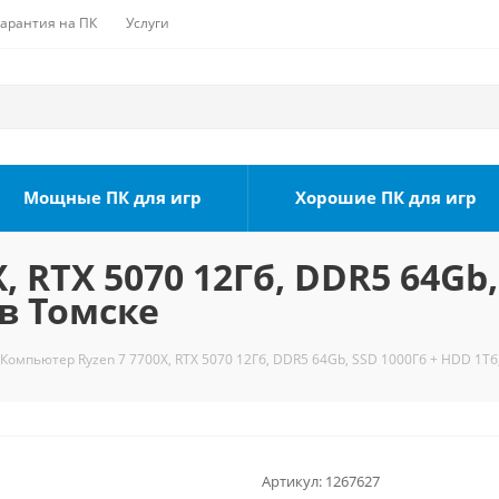
Гарантия на ПК
Услуги
Мощные ПК для игр
Хорошие ПК для игр
 RTX 5070 12Гб, DDR5 64Gb,
 в Томске
Компьютер Ryzen 7 7700X, RTX 5070 12Гб, DDR5 64Gb, SSD 1000Гб + HDD 1Тб,
Артикул:
1267627