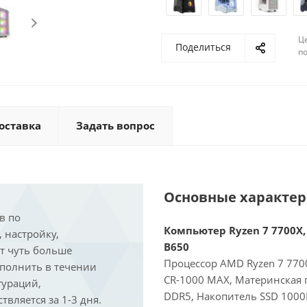
Ц
Поделиться
по
оставка
Задать вопрос
Основные характе
в по
Компьютер Ryzen 7 7700X, 
, настройку,
B650
ит чуть больше
Процессор AMD Ryzen 7 7700
ыполнить в течении
CR-1000 MAX, Материнская 
гураций,
DDR5, Накопитель SSD 1000
вляется за 1-3 дня.