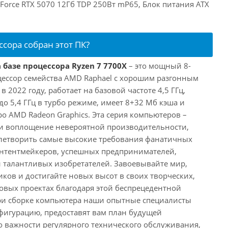
GeForce RTX 5070 12Гб TDP 250Вт mP65, Блок питания ATX
ссора собран этот ПК?
 базе процессора Ryzen 7 7700X
– это мощный 8-
ессор семейства AMD Raphael с хорошим разгонным
2022 году, работает на базовой частоте 4,5 ГГц,
о 5,4 ГГц в турбо режиме, имеет 8+32 Мб кэша и
о AMD Radeon Graphics. Эта серия компьютеров –
и воплощение невероятной производительности,
влетворить самые высокие требования фанатичных
онтентмейкеров, успешных предпринимателей,
и талантливых изобретателей. Завоевывайте мир,
ков и достигайте новых высот в своих творческих,
вых проектах благодаря этой беспрецедентной
ри сборке компьютера наши опытные специалисты
фигурацию, предоставят вам план будущей
о важности регулярного технического обслуживания,