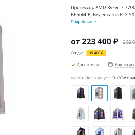
Процессор AMD Ryzen 7 7700
B650M-B, Видеокарта RTX 50
HDD 1Тб, БП 750Вт
Подробнее
от
223 400 ₽
262 8
Скидка
39 400 ₽
Достаточно
Нашли де
Купить ПК в корпусе:
CL130W c од