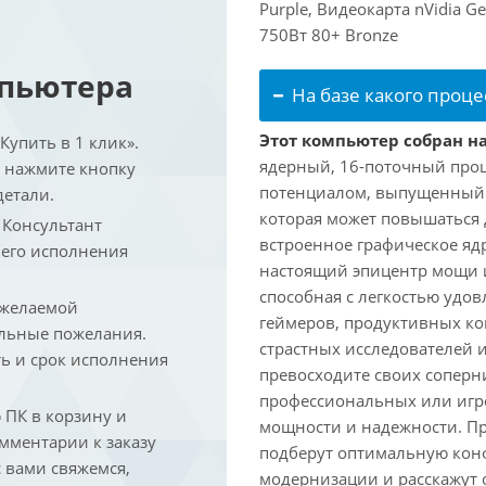
Purple, Видеокарта nVidia 
750Вт 80+ Bronze
мпьютера
На базе какого проце
Этот компьютер собран на
упить в 1 клик».
ядерный, 16-поточный проц
и нажмите кнопку
потенциалом, выпущенный в 
детали.
которая может повышаться д
. Консультант
встроенное графическое ядр
 его исполнения
настоящий эпицентр мощи 
способная с легкостью удо
 желаемой
геймеров, продуктивных к
льные пожелания.
страстных исследователей 
ть и срок исполнения
превосходите своих соперни
профессиональных или игро
ПК в корзину и
мощности и надежности. П
омментарии к заказу
подберут оптимальную кон
 вами свяжемся,
модернизации и расскажут 