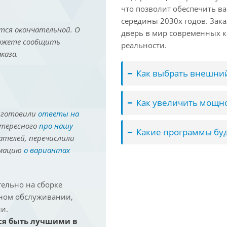
что позволит обеспечить в
середины 2030х годов. Зака
тся окончательной. О
дверь в мир современных 
можете сообщить
реальности.
каза.
Как выбрать внешний
Как увеличить мощно
иготовили
ответы на
нтересного
про нашу
Какие программы буд
ателей, перечислили
рмацию
о вариантах
ельно на сборке
йном обслуживании,
и.
ся быть лучшими в