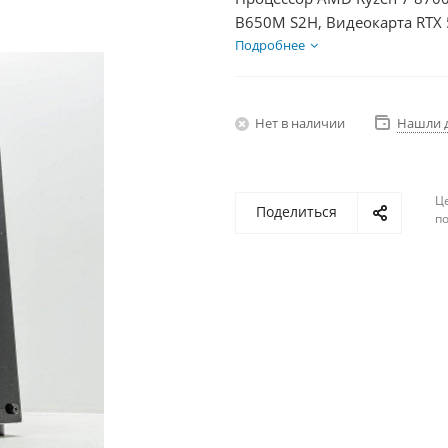
B650M S2H, Видеокарта RTX 
HDD 2Тб, БП 750Вт
Подробнее
Нет в наличии
Нашли 
Ц
Поделиться
по