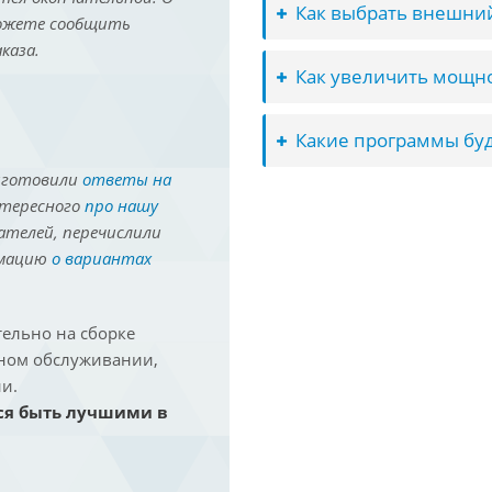
Как выбрать внешний
можете сообщить
каза.
Как увеличить мощно
Какие программы буд
иготовили
ответы на
нтересного
про нашу
ателей, перечислили
рмацию
о вариантах
ельно на сборке
йном обслуживании,
и.
ся быть лучшими в