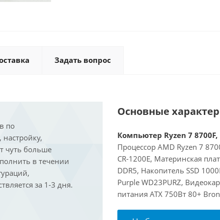
оставка
Задать вопрос
Основные характе
в по
Компьютер Ryzen 7 8700F, 
, настройку,
Процессор AMD Ryzen 7 8700
ит чуть больше
CR-1200E, Материнская пла
ыполнить в течении
DDR5, Накопитель SSD 1000
гураций,
Purple WD23PURZ, Видеокарт
вляется за 1-3 дня.
питания ATX 750Вт 80+ Bron