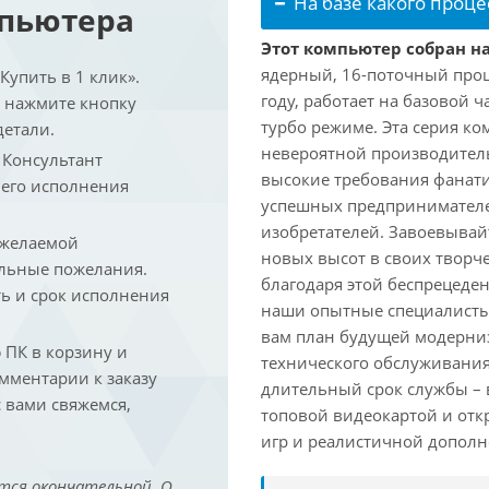
На базе какого проце
мпьютера
Этот компьютер собран на
ядерный, 16-поточный проц
упить в 1 клик».
году, работает на базовой ч
и нажмите кнопку
турбо режиме. Эта серия к
детали.
невероятной производитель
. Консультант
высокие требования фанат
 его исполнения
успешных предпринимателей
изобретателей. Завоевывай
 желаемой
новых высот в своих творч
льные пожелания.
благодаря этой беспрецеде
ть и срок исполнения
наши опытные специалисты
вам план будущей модерниз
ПК в корзину и
технического обслуживания
омментарии к заказу
длительный срок службы – в
 вами свяжемся,
топовой видеокартой и отк
игр и реалистичной дополн
тся окончательной. О