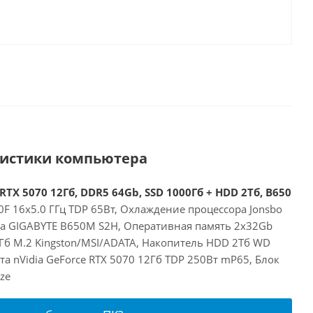
ристики компьютера
RTX 5070 12Гб, DDR5 64Gb, SSD 1000Гб + HDD 2Тб, B650
F 16x5.0 ГГц TDP 65Вт, Охлаждение процессора Jonsbo
та GIGABYTE B650M S2H, Оперативная память 2x32Gb
Гб M.2 Kingston/MSI/ADATA, Накопитель HDD 2Тб WD
а nVidia GeForce RTX 5070 12Гб TDP 250Вт mP65, Блок
ze