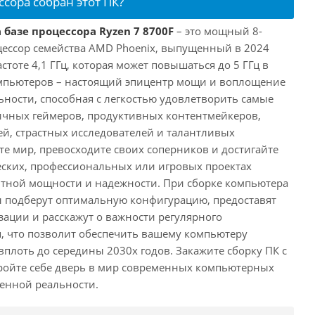
ссора собран этот ПК?
 базе процессора Ryzen 7 8700F
– это мощный 8-
ессор семейства AMD Phoenix, выпущенный в 2024
астоте 4,1 ГГц, которая может повышаться до 5 ГГц в
омпьютеров – настоящий эпицентр мощи и воплощение
ности, способная с легкостью удовлетворить самые
ичных геймеров, продуктивных контентмейкеров,
, страстных исследователей и талантливых
те мир, превосходите своих соперников и достигайте
еских, профессиональных или игровых проектах
нтной мощности и надежности. При сборке компьютера
 подберут оптимальную конфигурацию, предоставят
ации и расскажут о важности регулярного
, что позволит обеспечить вашему компьютеру
плоть до середины 2030х годов. Закажите сборку ПК с
ройте себе дверь в мир современных компьютерных
енной реальности.