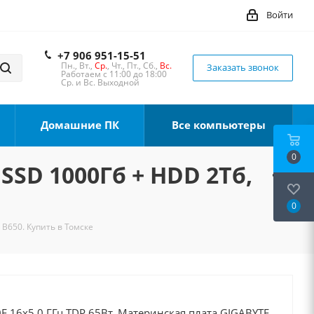
Войти
+7 906 951-15-51
Пн., Вт.,
Ср.
, Чт., Пт., Сб.,
Вс.
Заказать звонок
Работаем с 11:00 до 18:00
Ср. и Вс. Выходной
Домашние ПК
Все компьютеры
0
 SSD 1000Гб + HDD 2Тб,
0
 B650. Купить в Томске
F 16x5.0 ГГц TDP 65Вт, Материнская плата GIGABYTE