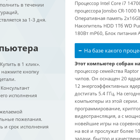
Процессор Intel Core i7 147
ыполнить в течении
процессора Jonsbo CR-1000 
гураций,
Оперативная память 2x16Gb
вляется за 1-3 дня.
Накопитель HDD 1Тб WD Purp
180Вт mP60, Блок питания A
мпьютера
На базе какого проце
Этот компьютер собран на
упить в 1 клик».
процессор семейства Raptor
и нажмите кнопку
чипов. Он оснащен 20 ядра
детали.
12 энергоэффективных ядер
. Консультант
достигать 5.4 ГГц. На сегод
 его исполнения
компьютеры из этой серии.
программирование, криптог
 желаемой
видеотрансляция, а с мощ
льные пожелания.
новейшие игры на соревно
ть и срок исполнения
на всё и прослужат более 
задачи, быстро и качествен