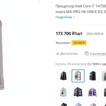
Процессор Intel Core i7 1470
плата MSI PRO H610M-E D5, 
Диски SSD 1000Гб + HDD 1Тб
Подробнее
173 700
₽
/шт
204 300
₽
Экономия
30 600
₽
Достаточно
Нашли де
Купить ПК в корпусе:
CL130W c од