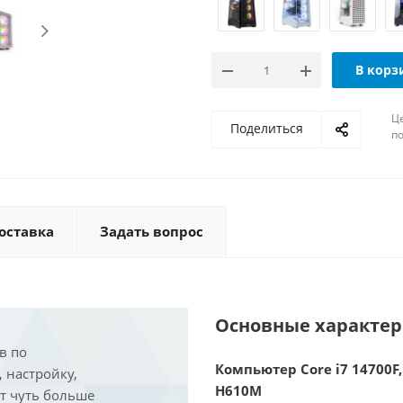
В корз
Ц
Поделиться
по
оставка
Задать вопрос
Основные характе
в по
Компьютер Core i7 14700F,
, настройку,
H610M
ит чуть больше