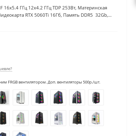
0F 16x5.4 ГГц 12x4.2 ГГц TDP 253Вт, Материнская
Видеокарта RTX 5060Ti 16Гб, Память DDR5 32Gb,
, БП 600Вт
шевле?
ним FRGB вентилятором. Доп. вентиляторы 500р./шт.