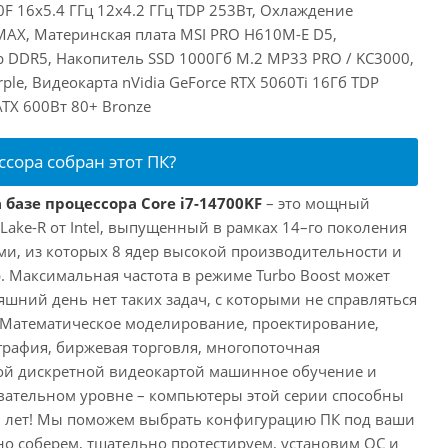
00F 16x5.4 ГГц 12x4.2 ГГц TDP 253Вт, Охлаждение
MAX, Материнская плата MSI PRO H610M-E D5,
 DDR5, Накопитель SSD 1000Гб M.2 MP33 PRO / KC3000,
le, Видеокарта nVidia GeForce RTX 5060Ti 16Гб TDP
TX 600Вт 80+ Bronze
ссора собран этот ПК?
 базе процессора Core i7-14700KF
– это мощный
 Lake-R от Intel, выпущенный в рамках 14–го поколения
ми, из которых 8 ядер высокой производительности и
. Максимальная частота в режиме Turbo Boost может
няшний день нет таких задач, с которыми не справляться
 Математическое моделирование, проектирование,
рафия, биржевая торговля, многопоточная
ной дискретной видеокартой машинное обучение и
вательном уровне – компьютеры этой серии способны
10 лет! Мы поможем выбрать конфигурацию ПК под ваши
но соберем, тщательно протестируем, установим ОС и