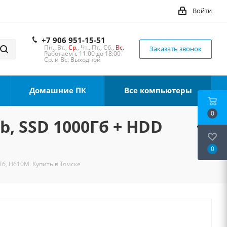
Войти
+7 906 951-15-51
Пн., Вт.,
Ср.
, Чт., Пт., Сб.,
Вс.
Заказать звонок
Работаем с 11:00 до 18:00
Ср. и Вс. Выходной
Домашние ПК
Все компьютеры
0
b, SSD 1000Гб + HDD
0
Тб, H610M. Купить в Томске