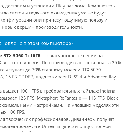
о, доставим и установим ПК у вас дома. Компьютеры
 когда системы водяного охлаждения уже не будут
й конфигурации они принесут ощутимую пользу и
ь новых вершин производительности.
тановлена в этом компьютере?
 RTX 5060 Ti 16ГБ
— флагманское решение на
ПК высокого уровня. По производительности она на 25%
ко уступает до 30% старшему модели RTX 5070.
, 16 ГБ GDDR7, поддерживает DLSS 4 и Advanced Ray
а выдаёт 100+ FPS в требовательных тайтлах: Indiana
оказывает 125 FPS, Metaphor: ReFantazio — 115 FPS, Black
максимальными настройками. На младших моделях эти
ых 100 FPS.
 для творческих профессионалов. Дизайнеры получат
оделирования в Unreal Engine 5 и Unity с полной