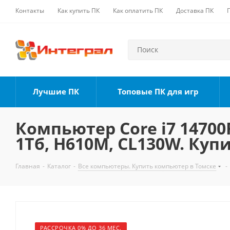
Контакты
Как купить ПК
Как оплатить ПК
Доставка ПК
Лучшие ПК
Топовые ПК для игр
Компьютер Core i7 14700F
1Тб, H610M, CL130W. Куп
Главная
-
Каталог
-
Все компьютеры. Купить компьютер в Томске
-
РАССРОЧКА 0% ДО 36 МЕС.