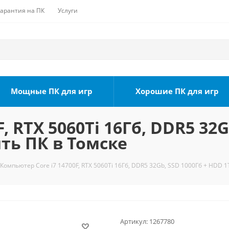
Гарантия на ПК
Услуги
Мощные ПК для игр
Хорошие ПК для игр
, RTX 5060Ti 16Гб, DDR5 32G
ить ПК в Томске
Компьютер Core i7 14700F, RTX 5060Ti 16Гб, DDR5 32Gb, SSD 1000Гб + HDD 1
Артикул:
1267780