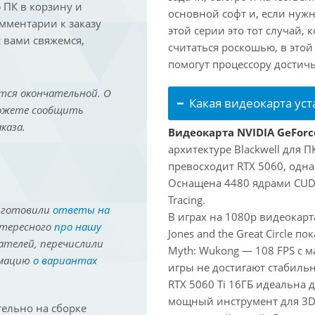
ПК в корзину и
основной софт и, если нужн
омментарии к заказу
этой серии это тот случай,
 вами свяжемся,
считаться роскошью, в это
помогут процессору достич
тся окончательной. О
Какая видеокарта ус
можете сообщить
каза.
Видеокарта NVIDIA GeForce
архитектуре Blackwell для 
превосходит RTX 5060, одна
Оснащена 4480 ядрами CUDA
Tracing.
иготовили
ответы на
В играх на 1080p видеокарт
нтересного
про нашу
Jones and the Great Circle п
ателей, перечислили
Myth: Wukong — 108 FPS с 
рмацию
о вариантах
игры не достигают стабильн
RTX 5060 Ti 16ГБ идеальна
мощный инструмент для 3D-м
ельно на сборке