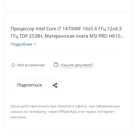
Процессор Intel Core i7 14700KF 16x5.6 ГГц 12x4.3
ГГц TDP 253Вт, Материнская плата MSI PRO H610M-
E D5, Видеокарта RTX 5060Ti 16Гб, Память
Подробнее
DDR5 32Gb, Диски SSD 1000Гб, БП 600Вт
Нет в наличии
Нашли дешевле?
Поделиться
Цена действительна при покупке в офисе, при оформлении
заказа по телефону, через WhatsApp или через интернет-
магазин.