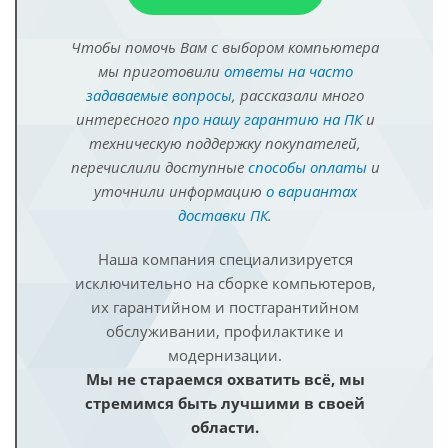
Чтобы помочь Вам с выбором компьютера
мы приготовили
ответы на часто
задаваемые вопросы
, рассказали много
интересного
про нашу гарантию на ПК
и
техническую поддержку покупателей,
перечислили доступные
способы оплаты
и
уточнили информацию
о вариантах
доставки ПК
.
Наша компания специализируется
исключительно на сборке компьютеров,
их гарантийном и постгарантийном
обслуживании, профилактике и
модернизации.
Мы не стараемся охватить всё, мы
стремимся быть лучшими в своей
области.