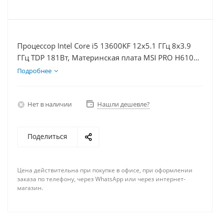
Процессор Intel Core i5 13600KF 12x5.1 ГГц 8x3.9
ГГц TDP 181Вт, Материнская плата MSI PRO H610M-
E D5, Видеокарта RTX 5060 8Гб, Память
Подробнее
DDR5 32Gb, Диски SSD 1000Гб + HDD 1Тб, БП
600Вт
Нет в наличии
Нашли дешевле?
Поделиться
Цена действительна при покупке в офисе, при оформлении
заказа по телефону, через WhatsApp или через интернет-
магазин.