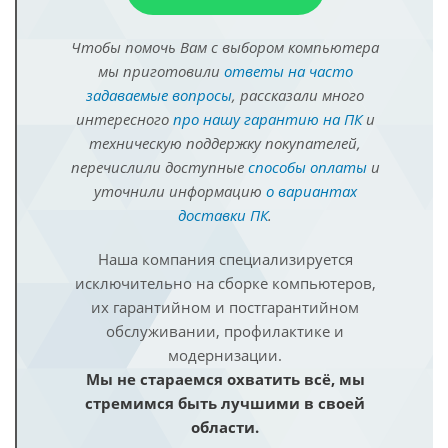
Чтобы помочь Вам с выбором компьютера
мы приготовили
ответы на часто
задаваемые вопросы
, рассказали много
интересного
про нашу гарантию на ПК
и
техническую поддержку покупателей,
перечислили доступные
способы оплаты
и
уточнили информацию
о вариантах
доставки ПК
.
Наша компания специализируется
исключительно на сборке компьютеров,
их гарантийном и постгарантийном
обслуживании, профилактике и
модернизации.
Мы не стараемся охватить всё, мы
стремимся быть лучшими в своей
области.