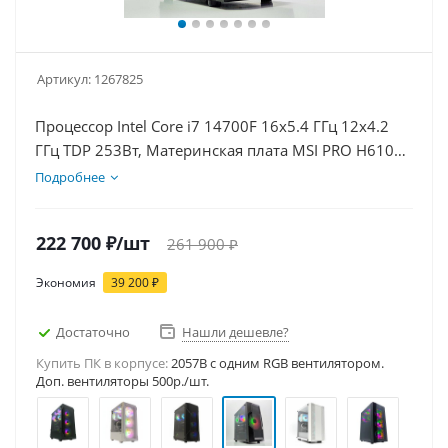
Артикул:
1267825
Процессор Intel Core i7 14700F 16x5.4 ГГц 12x4.2
ГГц TDP 253Вт, Материнская плата MSI PRO H610M-
E D5, Видеокарта RTX 5060Ti 16Гб, Память
Подробнее
DDR5 64Gb, Диски SSD 1000Гб + HDD 1Тб, БП
600Вт
222 700
₽
/шт
261 900
₽
Экономия
39 200
₽
Достаточно
Нашли дешевле?
Купить ПК в корпусе:
2057B c одним RGB вентилятором.
Доп. вентиляторы 500р./шт.