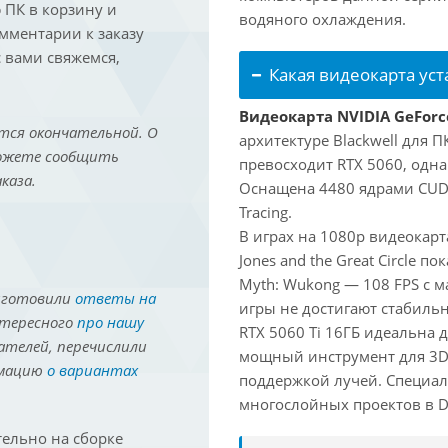
ПК в корзину и
водяного охлаждения.
омментарии к заказу
 вами свяжемся,
Какая видеокарта ус
Видеокарта NVIDIA GeForce
тся окончательной. О
архитектуре Blackwell для 
можете сообщить
превосходит RTX 5060, одна
каза.
Оснащена 4480 ядрами CUDA
Tracing.
В играх на 1080p видеокарт
Jones and the Great Circle п
Myth: Wukong — 108 FPS с 
иготовили
ответы на
игры не достигают стабильн
нтересного
про нашу
RTX 5060 Ti 16ГБ идеальна
ателей, перечислили
мощный инструмент для 3D-м
рмацию
о вариантах
поддержкой лучей. Специал
многослойных проектов в Dav
ельно на сборке