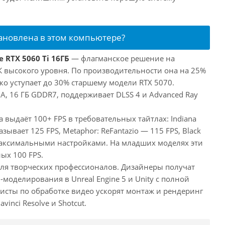
тановлена в этом компьютере?
 RTX 5060 Ti 16ГБ
— флагманское решение на
ПК высокого уровня. По производительности она на 25%
ко уступает до 30% старшему модели RTX 5070.
, 16 ГБ GDDR7, поддерживает DLSS 4 и Advanced Ray
а выдаёт 100+ FPS в требовательных тайтлах: Indiana
оказывает 125 FPS, Metaphor: ReFantazio — 115 FPS, Black
максимальными настройками. На младших моделях эти
ых 100 FPS.
 для творческих профессионалов. Дизайнеры получат
оделирования в Unreal Engine 5 и Unity с полной
исты по обработке видео ускорят монтаж и рендеринг
inci Resolve и Shotcut.