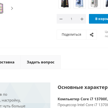
В корз
Ц
Поделиться
по
оставка
Задать вопрос
Основные характе
в по
Компьютер Core i7 13700F,
, настройку,
Процессор Intel Core i7 137
ит чуть больше