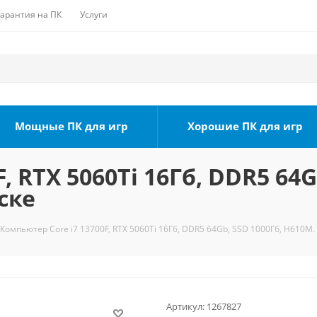
Гарантия на ПК
Услуги
Мощные ПК для игр
Хорошие ПК для игр
, RTX 5060Ti 16Гб, DDR5 64G
ске
Компьютер Core i7 13700F, RTX 5060Ti 16Гб, DDR5 64Gb, SSD 1000Гб, H610M.
Артикул:
1267827