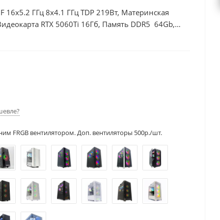
0F 16x5.2 ГГц 8x4.1 ГГц TDP 219Вт, Материнская
Видеокарта RTX 5060Ti 16Гб, Память DDR5 64Gb,
шевле?
ним FRGB вентилятором. Доп. вентиляторы 500р./шт.