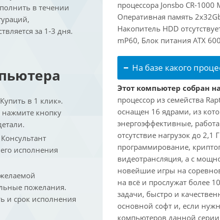
процессора Jonsbo CR-1000 
ыполнить в течении
Оперативная память 2x32Gb
гураций,
Накопитель HDD отсутствует
вляется за 1-3 дня.
mP60, Блок питания ATX 600
На базе какого проце
мпьютера
Этот компьютер собран на 
процессор из семейства Rap
упить в 1 клик».
оснащен 16 ядрами, из кото
и нажмите кнопку
энергоэффективные, работаю
детали.
отсутствие нагрузок до 2,1
. Консультант
программирование, криптог
 его исполнения
видеотрансляция, а с мощ
новейшие игры на соревно
 желаемой
на всё и прослужат более 
льные пожелания.
задачи, быстро и качествен
ть и срок исполнения
основной софт и, если нужн
компьютеров данной серии