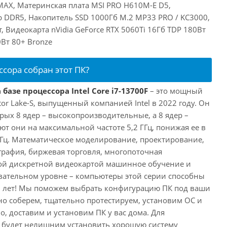
MAX, Материнская плата MSI PRO H610M-E D5,
 DDR5, Накопитель SSD 1000Гб M.2 MP33 PRO / KC3000,
, Видеокарта nVidia GeForce RTX 5060Ti 16Гб TDP 180Вт
Вт 80+ Bronze
ссора собран этот ПК?
базе процессора Intel Core i7-13700F
– это мощный
tor Lake-S, выпущенный компанией Intel в 2022 году. Он
рых 8 ядер – высокопроизводительные, а 8 ядер –
т они на максимальной частоте 5,2 ГГц, понижая ее в
 ГГц. Математическое моделирование, проектирование,
рафия, биржевая торговля, многопоточная
ной дискретной видеокартой машинное обучение и
вательном уровне – компьютеры этой серии способны
10 лет! Мы поможем выбрать конфигурацию ПК под ваши
но соберем, тщательно протестируем, установим ОС и
о, доставим и установим ПК у вас дома. Для
 будет нелишним установить хорошую систему