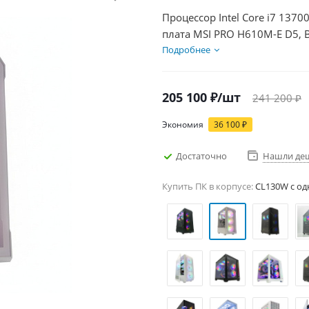
Процессор Intel Core i7 1370
плата MSI PRO H610M-E D5, 
Диски SSD 1000Гб, БП 600Вт
Подробнее
205 100
₽
/шт
241 200
₽
Экономия
36 100
₽
Достаточно
Нашли де
Купить ПК в корпусе:
CL130W c од