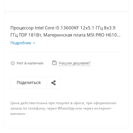
Процессор Intel Core i5 13600KF 12x5.1 ГГц 8x3.9
ГГц TDP 181Вт, Материнская плата MSI PRO H610M-
E D5, Видеокарта RTX 5060Ti 16Гб, Память
Подробнее
DDR5 64Gb, Диски SSD 1000Гб, БП 600Вт
Нет в наличии
Нашли дешевле?
Поделиться
Цена действительна при покупке в офисе, при оформлении
заказа по телефону, через WhatsApp или через интернет-
магазин.