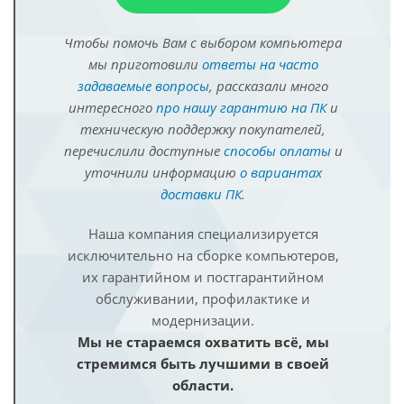
Чтобы помочь Вам с выбором компьютера
мы приготовили
ответы на часто
задаваемые вопросы
, рассказали много
интересного
про нашу гарантию на ПК
и
техническую поддержку покупателей,
перечислили доступные
способы оплаты
и
уточнили информацию
о вариантах
доставки ПК
.
Наша компания специализируется
исключительно на сборке компьютеров,
их гарантийном и постгарантийном
обслуживании, профилактике и
модернизации.
Мы не стараемся охватить всё, мы
стремимся быть лучшими в своей
области.