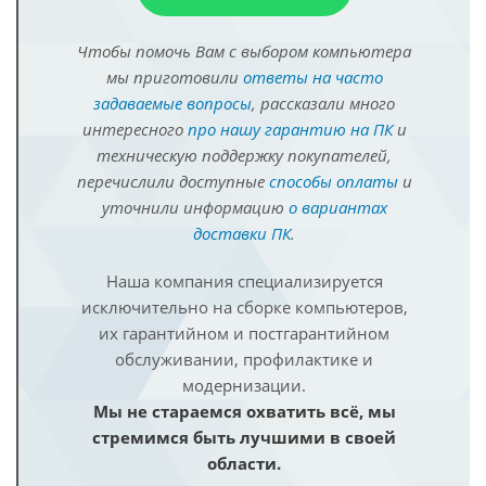
Чтобы помочь Вам с выбором компьютера
мы приготовили
ответы на часто
задаваемые вопросы
, рассказали много
интересного
про нашу гарантию на ПК
и
техническую поддержку покупателей,
перечислили доступные
способы оплаты
и
уточнили информацию
о вариантах
доставки ПК
.
Наша компания специализируется
исключительно на сборке компьютеров,
их гарантийном и постгарантийном
обслуживании, профилактике и
модернизации.
Мы не стараемся охватить всё, мы
стремимся быть лучшими в своей
области.