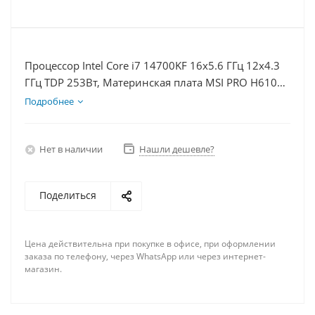
Процессор Intel Core i7 14700KF 16x5.6 ГГц 12x4.3
ГГц TDP 253Вт, Материнская плата MSI PRO H610M-
E D5, Видеокарта RTX 5060Ti 16Гб, Память
Подробнее
DDR5 64Gb, Диски SSD 1000Гб, БП 600Вт
Нет в наличии
Нашли дешевле?
Поделиться
Цена действительна при покупке в офисе, при оформлении
заказа по телефону, через WhatsApp или через интернет-
магазин.