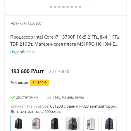
Артикул:
1267837
Процессор Intel Core i7 13700F 16x5.2 ГГц 8x4.1 ГГц
TDP 219Вт, Материнская плата MSI PRO H610M-E
D5, Видеокарта RTX 5060 8Гб, Память DDR5 64Gb,
Подробнее
Диски SSD 1000Гб + HDD 1Тб, БП 600Вт
193 600
₽
/шт
227 700
₽
Экономия
34 100
₽
Достаточно
Нашли дешевле?
Купить ПК в корпусе:
CL120B c одним FRGB вентилятором.
Доп. вентиляторы 500р./шт.