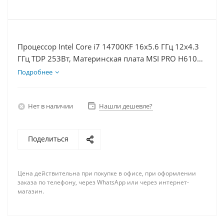
Процессор Intel Core i7 14700KF 16x5.6 ГГц 12x4.3
ГГц TDP 253Вт, Материнская плата MSI PRO H610M-
E D5, Видеокарта RTX 5060 8Гб, Память
Подробнее
DDR5 64Gb, Диски SSD 1000Гб, БП 600Вт
Нет в наличии
Нашли дешевле?
Поделиться
Цена действительна при покупке в офисе, при оформлении
заказа по телефону, через WhatsApp или через интернет-
магазин.