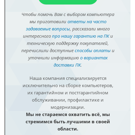
Чтобы помочь Вам с выбором компьютера
мы приготовили
ответы на часто
задаваемые вопросы
, рассказали много
интересного
про нашу гарантию на ПК
и
техническую поддержку покупателей,
перечислили доступные
способы оплаты
и
уточнили информацию
о вариантах
доставки ПК
.
Наша компания специализируется
исключительно на сборке компьютеров,
их гарантийном и постгарантийном
обслуживании, профилактике и
модернизации.
Мы не стараемся охватить всё, мы
стремимся быть лучшими в своей
области.