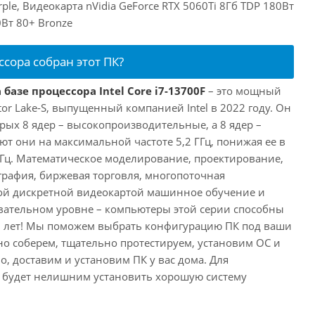
le, Видеокарта nVidia GeForce RTX 5060Ti 8Гб TDP 180Вт
Вт 80+ Bronze
ссора собран этот ПК?
базе процессора Intel Core i7-13700F
– это мощный
tor Lake-S, выпущенный компанией Intel в 2022 году. Он
рых 8 ядер – высокопроизводительные, а 8 ядер –
т они на максимальной частоте 5,2 ГГц, понижая ее в
 ГГц. Математическое моделирование, проектирование,
рафия, биржевая торговля, многопоточная
ной дискретной видеокартой машинное обучение и
вательном уровне – компьютеры этой серии способны
10 лет! Мы поможем выбрать конфигурацию ПК под ваши
но соберем, тщательно протестируем, установим ОС и
о, доставим и установим ПК у вас дома. Для
 будет нелишним установить хорошую систему