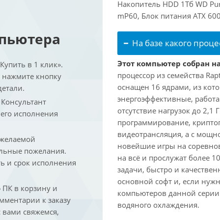
Накопитель HDD 1Тб WD Purp
mP60, Блок питания ATX 600
мпьютера
На базе какого проце
Этот компьютер собран на 
упить в 1 клик».
процессор из семейства Rap
и нажмите кнопку
оснащен 16 ядрами, из кото
детали.
энергоэффективные, работаю
. Консультант
отсутствие нагрузок до 2,1
 его исполнения
программирование, криптог
видеотрансляция, а с мощ
 желаемой
новейшие игры на соревно
льные пожелания.
на всё и прослужат более 
ть и срок исполнения
задачи, быстро и качествен
основной софт и, если нужн
ПК в корзину и
компьютеров данной серии
омментарии к заказу
водяного охлаждения.
 вами свяжемся,