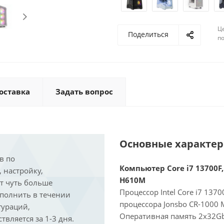
Ц
Поделиться
по
оставка
Задать вопрос
Основные характе
в по
Компьютер Core i7 13700F, 
, настройку,
H610M
ит чуть больше
Процессор Intel Core i7 137
ыполнить в течении
процессора Jonsbo CR-1000 
гураций,
Оперативная память 2x32Gb
вляется за 1-3 дня.