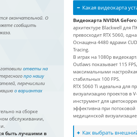
Какая видеокарта ус
тся окончательной. О
Видеокарта NVIDIA GeForce
можете сообщить
архитектуре Blackwell для 
каза.
превосходит RTX 5060, одна
Оснащена 4480 ядрами CUDA
Tracing.
В играх на 1080p видеокарт
Outlaws показывает 115 FPS,
иготовили
ответы на
максимальными настройками
нтересного
про нашу
стабильных 100 FPS.
ателей, перечислили
RTX 5060 Ti идеальна для п
рмацию
о вариантах
визуализацию проектов в V
инструмент для цветокоррекц
эффективна при потоковой 
ельно на сборке
медицинской визуализацие
йном обслуживании,
и.
Как выбрать внешний
ся быть лучшими в