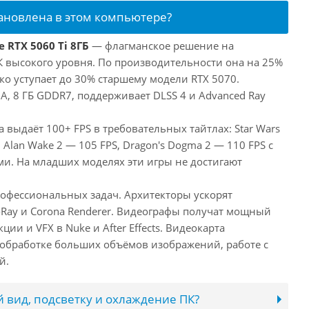
тановлена в этом компьютере?
 RTX 5060 Ti 8ГБ
— флагманское решение на
ПК высокого уровня. По производительности она на 25%
ко уступает до 30% старшему модели RTX 5070.
, 8 ГБ GDDR7, поддерживает DLSS 4 и Advanced Ray
а выдаёт 100+ FPS в требовательных тайтлах: Star Wars
 Alan Wake 2 — 105 FPS, Dragon's Dogma 2 — 110 FPS с
. На младших моделях эти игры не достигают
рофессиональных задач. Архитекторы ускорят
-Ray и Corona Renderer. Видеографы получат мощный
ии и VFX в Nuke и After Effects. Видеокарта
обработке больших объёмов изображений, работе с
й.
 вид, подсветку и охлаждение ПК?