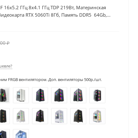
0F 16x5.2 ГГц 8x4.1 ГГц TDP 219Вт, Материнская
Видеокарта RTX 5060Ti 8Гб, Память DDR5 64Gb,
, БП 600Вт
00 ₽
шевле?
ним FRGB вентилятором. Доп. вентиляторы 500р./шт.