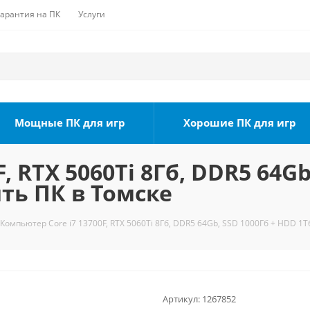
Гарантия на ПК
Услуги
Мощные ПК для игр
Хорошие ПК для игр
, RTX 5060Ti 8Гб, DDR5 64Gb
ить ПК в Томске
Компьютер Core i7 13700F, RTX 5060Ti 8Гб, DDR5 64Gb, SSD 1000Гб + HDD 1Т
Артикул:
1267852