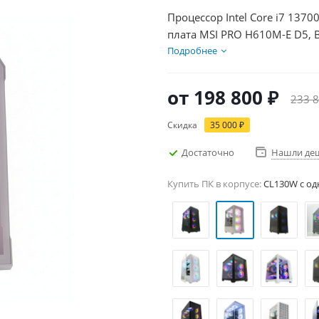
Процессор Intel Core i7 1370
плата MSI PRO H610M-E D5, 
Диски SSD 1000Гб + HDD 1Тб
Подробнее
от
198 800 ₽
233 8
Скидка
35 000 ₽
Достаточно
Нашли де
Купить ПК в корпусе:
CL130W c од