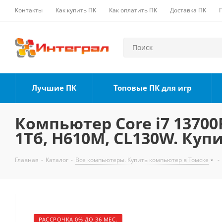
Контакты
Как купить ПК
Как оплатить ПК
Доставка ПК
Лучшие ПК
Топовые ПК для игр
Компьютер Core i7 13700F
1Тб, H610M, CL130W. Куп
Главная
-
Каталог
-
Все компьютеры. Купить компьютер в Томске
-
РАССРОЧКА 0% ДО 36 МЕС.